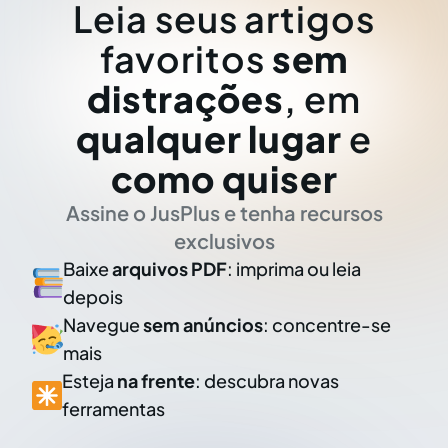
Leia seus artigos
favoritos
sem
distrações
, em
qualquer lugar
e
como quiser
Assine o JusPlus e tenha recursos
exclusivos
Baixe
arquivos PDF
: imprima ou leia
depois
Navegue
sem anúncios
: concentre-se
mais
Esteja
na frente
: descubra novas
ferramentas