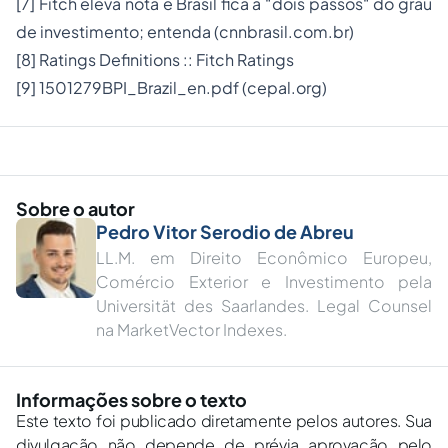
[7]
Fitch eleva nota e Brasil fica a “dois passos“ do grau
de investimento; entenda (
cnnbrasil.com.br
)
[8]
Ratings Definitions :: Fitch Ratings
[9]
1501279BPI_Brazil_en.pdf (
cepal.org
)
Sobre o autor
Pedro Vitor Serodio de Abreu
LL.M. em Direito Econômico Europeu,
Comércio Exterior e Investimento pela
Universität des Saarlandes. Legal Counsel
na MarketVector Indexes.
Informações sobre o texto
Este texto foi publicado diretamente pelos autores. Sua
divulgação não depende de prévia aprovação pelo