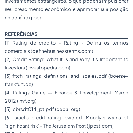
investimentos estrangeiros, o que poderia impulsionar
seu crescimento econômico e aprimorar sua posição
no cenário global.
REFERÊNCIAS
[1]
Rating de crédito - Rating - Defina os termos
comerciais (
definebusinessterms.com
)
[2]
Credit Rating: What It Is and Why It's Important to
Investors (
investopedia.com
)
[3]
fitch_ratings_definitions_and_scales.pdf (
boerse-
frankfurt.de
)
[4]
Ratings Game -- Finance & Development, March
2012 (
imf.org
)
[5]
lcbrsdt014_pt.pdf (
cepal.org
)
[6]
Israel’s credit rating lowered, Moody’s warns of
'significant risk' - The Jerusalem Post (
jpost.com
)