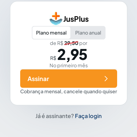
JusPlus
Plano mensal
Plano anual
de R$
29,50
por
2,95
R$
No primeiro mês
Assinar
Cobrança mensal, cancele quando quiser
Já é assinante?
Faça login