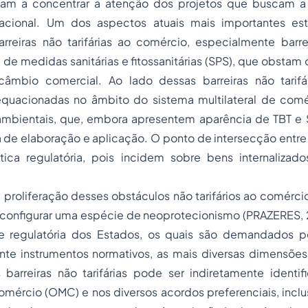
am a concentrar a atenção dos projetos que buscam a 
nacional. Um dos aspectos atuais mais importantes est
arreiras não tarifárias ao comércio, especialmente barre
 de medidas sanitárias e fitossanitárias (SPS), que obsta
câmbio comercial. Ao lado dessas barreiras não tarifári
quacionadas no âmbito do sistema multilateral de comé
 ambientais, que, embora apresentem aparência de TBT e
 de elaboração e aplicação. O ponto de intersecção entre 
stica regulatória, pois incidem sobre bens internaliza
 proliferação desses obstáculos não tarifários ao comérci
 configurar uma espécie de neoprotecionismo (PRAZERES, 2
de regulatória dos Estados, os quais são demandados 
ante instrumentos normativos, as mais diversas dimensõe
 barreiras não tarifárias pode ser indiretamente identi
comércio (OMC) e nos diversos acordos preferenciais, inclu