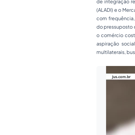
de integração r
(ALADI) e o Merc
com frequência, 
do pressuposto d
o comércio cost
aspiração socia
multilaterais, b