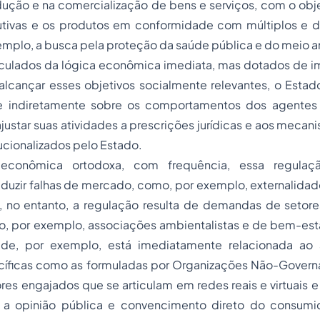
ução e na comercialização de bens e serviços, com o obje
utivas e os produtos em conformidade com múltiplos e di
emplo, a busca pela proteção da saúde pública e do meio 
nculados da lógica econômica imediata, mas dotados de im
alcançar esses objetivos socialmente relevantes, o Estad
 e indiretamente sobre os comportamentos dos agentes
justar suas atividades a prescrições jurídicas e aos meca
tucionalizados pelo Estado.
econômica ortodoxa, com frequência, essa regulaç
duzir falhas de mercado, como, por exemplo, externalidad
s, no entanto, a regulação resulta de demandas de setore
, por exemplo, associações ambientalistas e de bem-estar
rade,
por exemplo, está imediatamente relacionada ao
íficas como as formuladas por Organizações Não-Govern
es engajados que se articulam em redes reais e virtuais 
re a opinião pública e convencimento direto do consum