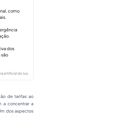
onal, como
ais.
vergência
ação.
tiva dos
 são
artificial do Jus.
ão de tarifas ao
m a concentrar a
 Um dos aspectos