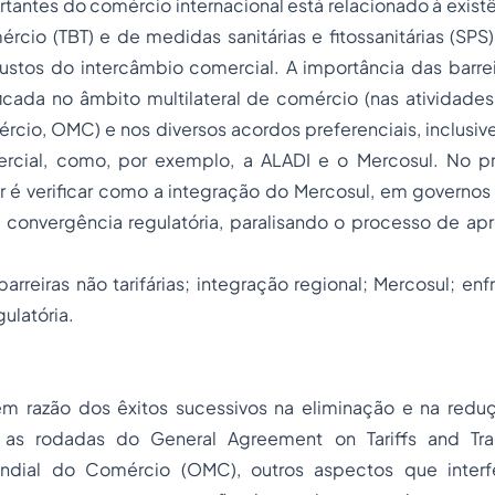
rtantes do comércio internacional está relacionado à existê
rcio (TBT) e de medidas sanitárias e fitossanitárias (SP
tos do intercâmbio comercial. A importância das barreira
ficada no âmbito multilateral de comércio (nas atividade
cio, OMC) e nos diversos acordos preferenciais, inclusiv
rcial, como, por exemplo, a ALADI e o Mercosul. No pr
r é verificar como a integração do Mercosul, em governos 
de convergência regulatória, paralisando o processo de a
barreiras não tarifárias; integração regional; Mercosul; e
ulatória.
em razão dos êxitos sucessivos na eliminação e na reduç
 as rodadas do
General Agreement on Tariffs and Tr
ndial do Comércio (OMC), outros aspectos que interf