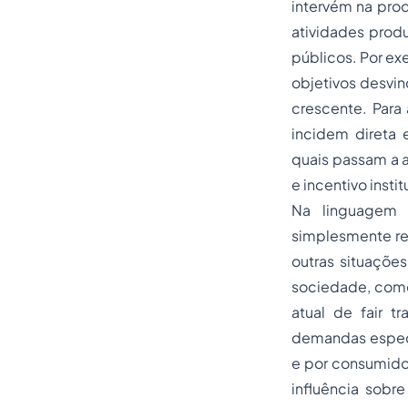
intervém na prod
atividades prod
públicos. Por ex
objetivos desvi
crescente. Para 
incidem direta
quais passam a a
e incentivo insti
Na linguagem 
simplesmente re
outras situaçõe
sociedade, como
atual de
fair t
demandas espec
e por consumidor
influência sob