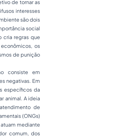
tivo de tornar as
fusos interesses
ambiente são dois
portância social
o cria regras que
 econômicos, os
nismos de punição
ão consiste em
es negativas. Em
s específicos da
 animal. A ideia
 atendimento de
amentais (ONGs)
e atuam mediante
idor comum, dos