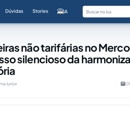
Dúvidas
Stories
IA
Fale com a
iras não tarifárias no Merco
sso silencioso da harmoniz
ória
ima Junior
0