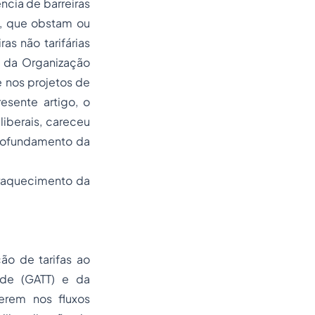
ncia de barreiras
S), que obstam ou
s não tarifárias
s da Organização
e nos projetos de
esente artigo, o
liberais, careceu
profundamento da
nfraquecimento da
ão de tarifas ao
ade
(GATT) e da
erem nos fluxos