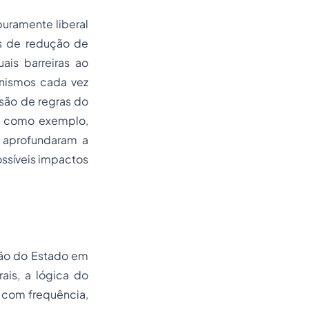
puramente liberal
as de redução de
ais barreiras ao
nismos cada vez
são de regras do
l como exemplo,
o aprofundaram a
ossíveis impactos
ão do Estado em
ais, a lógica do
 com frequência,