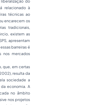
liberalização do
á relacionado à
iras técnicas ao
m ou encarecem os
as tradicionais,
rcio, existem as
 SPS, apresentam
essas barreiras é
dos nos mercados
o, que, em certas
002), resulta da
pela sociedade a
s da economia. A
ficada no âmbito
sive nos projetos