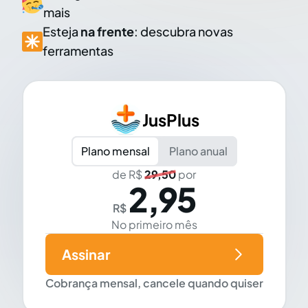
mais
Esteja
na frente
: descubra novas
ferramentas
JusPlus
Plano mensal
Plano anual
de R$
29,50
por
2,95
R$
No primeiro mês
Assinar
Cobrança mensal, cancele quando quiser