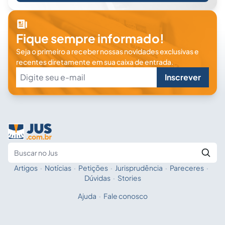
Fique sempre informado!
Seja o primeiro a receber nossas novidades exclusivas e
recentes diretamente em sua caixa de entrada.
Inscrever
Artigos
·
Notícias
·
Petições
·
Jurisprudência
·
Pareceres
·
Fale com a IA
Buscar no Jus
Dúvidas
·
Stories
Ajuda
·
Fale conosco