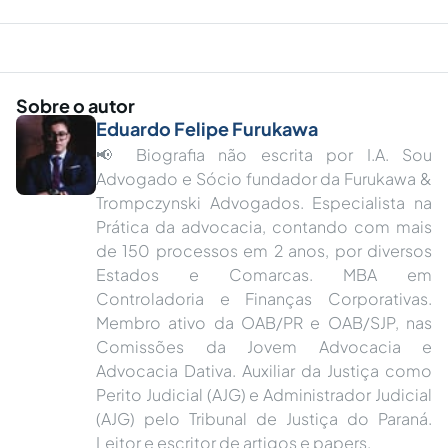
Sobre o autor
Eduardo Felipe Furukawa
📢 Biografia não escrita por I.A. Sou
Advogado e Sócio fundador da Furukawa &
Trompczynski Advogados. Especialista na
Prática da advocacia, contando com mais
de 150 processos em 2 anos, por diversos
Estados e Comarcas. MBA em
Controladoria e Finanças Corporativas.
Membro ativo da OAB/PR e OAB/SJP, nas
Comissões da Jovem Advocacia e
Advocacia Dativa. Auxiliar da Justiça como
Perito Judicial (AJG) e Administrador Judicial
(AJG) pelo Tribunal de Justiça do Paraná.
Leitor e escritor de artigos e papers.