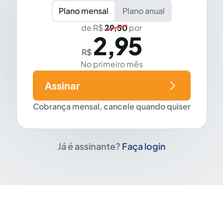
Plano mensal
Plano anual
de R$
29,50
por
2,95
R$
No primeiro mês
Assinar
Cobrança mensal, cancele quando quiser
Já é assinante?
Faça login