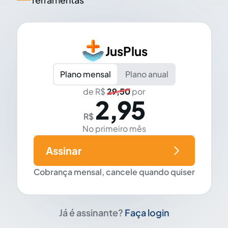
JusPlus
Plano mensal
Plano anual
de R$
29,50
por
2,95
R$
No primeiro mês
Assinar
Cobrança mensal, cancele quando quiser
Já é assinante?
Faça login