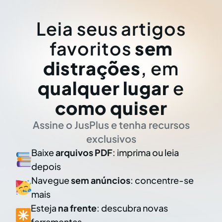
Leia seus artigos
favoritos
sem
distrações
, em
qualquer lugar
e
como quiser
Assine o JusPlus e tenha recursos
exclusivos
Baixe
arquivos PDF
: imprima ou leia
depois
Navegue
sem anúncios
: concentre-se
mais
Esteja
na frente
: descubra novas
ferramentas