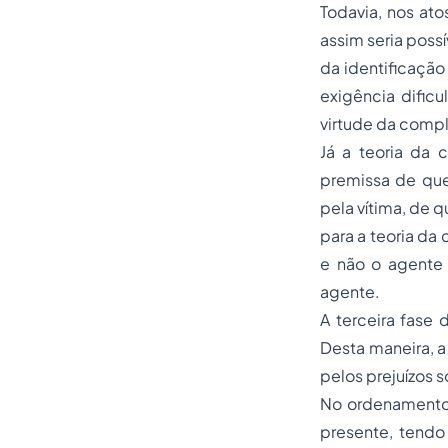
Todavia, nos at
assim seria possí
da identificação
exigência dific
virtude da compl
Já a teoria da 
premissa de que
pela vítima, de 
para a teoria da 
e não o agente
agente.
A terceira fase 
Desta maneira, a
pelos prejuízos s
No ordenamento j
presente, tendo