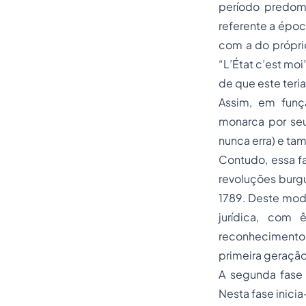
período predomi
referente a époc
com a do próprio
“
L’État c’est moi
de que este teria
Assim, em funçã
monarca por seu
nunca erra) e ta
Contudo, essa f
revoluções burgu
1789. Deste modo
jurídica, com 
reconhecimento 
primeira geração
A segunda fase 
Nesta fase inici