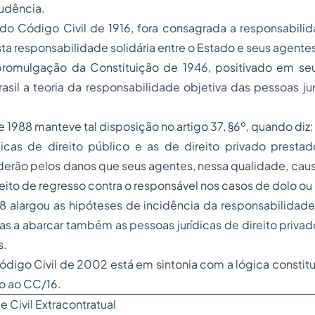
rudência.
o Código Civil de 1916, fora consagrada a responsabilid
ta responsabilidade solidária entre o Estado e seus agente
omulgação da Constituição de 1946, positivado em seu 
rasil a teoria da responsabilidade objetiva das pessoas jur
e 1988 manteve tal disposição no artigo 37, §6º, quando diz:
dicas de direito público e as de direito privado prestad
erão pelos danos que seus agentes, nessa qualidade, caus
eito de regresso contra o responsável nos casos de dolo ou
8 alargou as hipóteses de incidência da responsabilidade 
as a abarcar também as pessoas jurídicas de direito priva
s.
ódigo Civil de 2002 está em sintonia com a lógica constitu
o ao CC/16.
 Civil Extracontratual