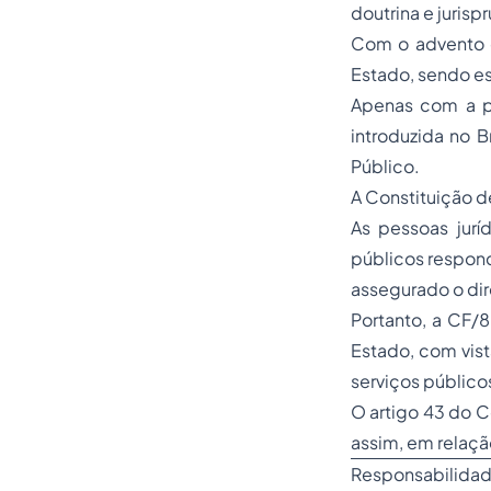
doutrina e jurisp
Com o advento d
Estado, sendo es
Apenas com a pr
introduzida no B
Público.
A Constituição d
As pessoas jurí
públicos respond
assegurado o dir
Portanto, a CF/8
Estado, com vist
serviços público
O artigo 43 do C
assim, em relaçã
Responsabilidade