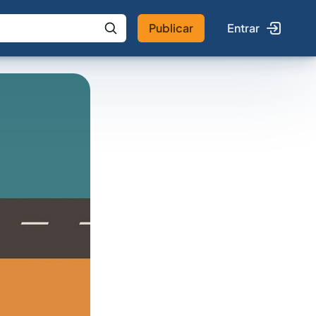
Publicar
Entrar
 IA
Buscar no Jus