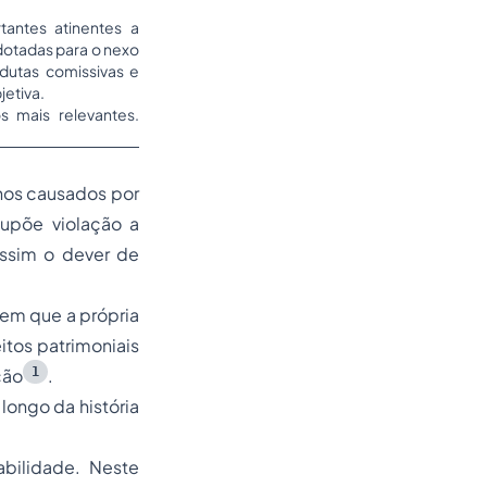
tantes atinentes a
adotadas para o nexo
ndutas comissivas e
jetiva.
os mais relevantes.
anos causados por
supõe violação a
assim o dever de
 em que a própria
eitos patrimoniais
1
ção
.
longo da história
abilidade. Neste