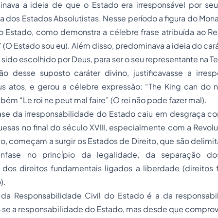
nava a ideia de que o Estado era irresponsável por seus
a dos Estados Absolutistas. Nesse período a figura do Mon
 Estado, como demonstra a célebre frase atribuída ao Rei
” (O Estado sou eu). Além disso, predominava a ideia do cará
 sido escolhido por Deus, para ser o seu representante na Te
o desse suposto caráter divino, justificavasse a irres
s atos, e gerou a célebre expressão: “
The King can do 
mbém “
Le roi ne peut mal faire
” (O rei não pode fazer mal).
ase da irresponsabilidade do Estado caiu em desgraça c
esas no final do século XVIII, especialmente com a Revol
, começam a surgir os Estados de Direito, que são delimi
ênfase no princípio da legalidade, da separação d
dos direitos fundamentais ligados a liberdade (direitos
).
da Responsabilidade Civil do Estado é a da responsabil
a-se a responsabilidade do Estado, mas desde que comprov