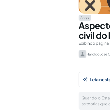
Artigo
Aspecto
civil do
Exibindo página 
Haroldo José C
Leia nest
Quando o Estad
as teorias que 