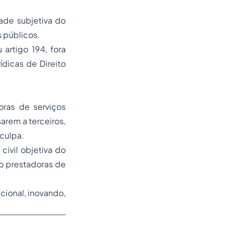
ade subjetiva do
s públicos.
artigo 194, fora
ídicas de Direito
oras de serviços
arem a terceiros,
 culpa.
civil objetiva do
do prestadoras de
cional, inovando,