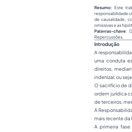
Resumo:
Este tra
responsabilidade ci
de causalidade, co
omissivas e as hipó
Palavras-chave
: 
Repercussões.
Introdução
A responsabilida
uma conduta est
direitos, media
indenizar, ou sej
O sacrifício de 
ordem jurídica co
de terceiros, me
A Responsabilida
mais recente da
A primeira fase