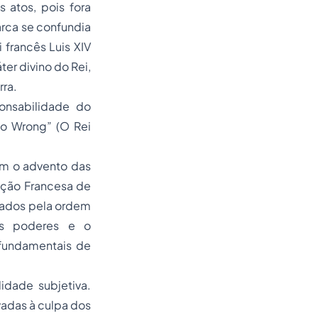
 atos, pois fora
arca se confundia
 francês Luis XIV
ter divino do Rei,
rra.
ponsabilidade do
no Wrong
” (O Rei
om o advento das
ução Francesa de
tados pela ordem
os poderes e o
 fundamentais de
idade subjetiva.
adas à culpa dos