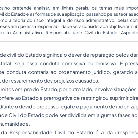
balho pretende analisar, em linhas gerais, os temas mais impor
vil do Estado e as formas de sua aplicação, passando pelas teorias 
mo a teoria do risco integral e do risco administrativo, pelas co
teses em que essa responsabilidade será considerada objetiva ou sub
Direito Administrativo. Responsabilidade Civil do Estado. Aspect
de civil do Estado significa o dever de reparação pelos d
atal, seja essa conduta comissiva ou omissiva. E pres
nte conduta contrária ao ordenamento jurídico, gerando 
a, de ressarcimento dos prejuízos causados.
direitos em pro do Estado, por outro lado, envolve situações
nfere ao Estado a prerrogativa de restringir ou suprimir dir
diante o devido processo legal e o pagamento de indeniza
de Civil do Estado pode ser dividida em algumas fases ao 
 humanidade.
 da Responsabilidade Civil do Estado é a da irrespons