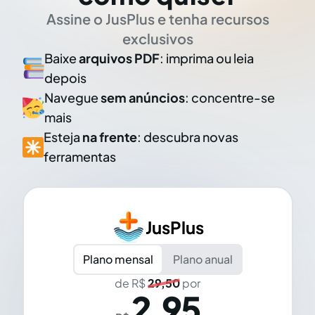
Assine o JusPlus e tenha recursos
exclusivos
Baixe
arquivos PDF
: imprima ou leia
depois
Navegue
sem anúncios
: concentre-se
mais
Esteja
na frente
: descubra novas
ferramentas
JusPlus
Plano mensal
Plano anual
de R$
29,50
por
2,95