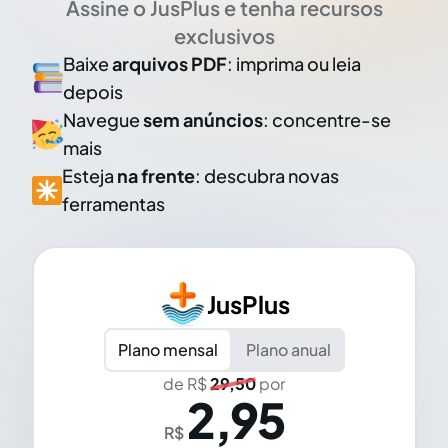
Assine o JusPlus e tenha recursos
exclusivos
Baixe
arquivos PDF
: imprima ou leia
depois
Navegue
sem anúncios
: concentre-se
mais
Esteja
na frente
: descubra novas
ferramentas
JusPlus
Plano mensal
Plano anual
de R$
29,50
por
2,95
R$