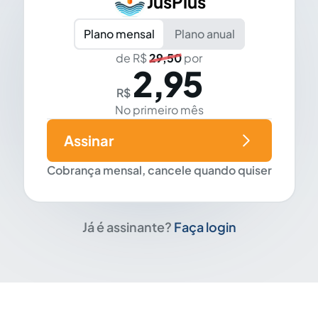
JusPlus
Plano mensal
Plano anual
de R$
29,50
por
2,95
R$
No primeiro mês
Assinar
Cobrança mensal, cancele quando quiser
Já é assinante?
Faça login