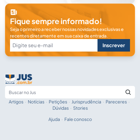
Fique sempre informado!
Seja o primeiro a receber nossas novidades exclusivas e
recentes diretamente em sua caixa de entrada.
Inscrever
Artigos
·
Notícias
·
Petições
·
Jurisprudência
·
Pareceres
·
Fale com a IA
Buscar no Jus
Dúvidas
·
Stories
Ajuda
·
Fale conosco