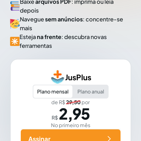
Baixe
arquivos PDF
: imprima ou leia
depois
Navegue
sem anúncios
: concentre-se
mais
Esteja
na frente
: descubra novas
ferramentas
JusPlus
Plano mensal
Plano anual
de R$
29,50
por
2,95
R$
No primeiro mês
Assinar