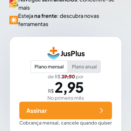
mais
Esteja
na frente
: descubra novas
ferramentas
JusPlus
Plano mensal
Plano anual
de R$
29,50
por
2,95
R$
No primeiro mês
Assinar
Cobrança mensal, cancele quando quiser