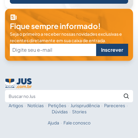
Fique sempre informado!
Seja o primeiro a receber nossas novidades exclusivas e
recentes diretamente em sua caixa de entrada.
Inscrever
Artigos
·
Notícias
·
Petições
·
Jurisprudência
·
Pareceres
·
Fale com a IA
Buscar no Jus
Dúvidas
·
Stories
Ajuda
·
Fale conosco