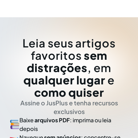
Leia seus artigos
favoritos
sem
distrações
, em
qualquer lugar
e
como quiser
Assine o JusPlus e tenha recursos
exclusivos
Baixe
arquivos PDF
: imprima ou leia
depois
Navegue
sem anúncios
: concentre-se