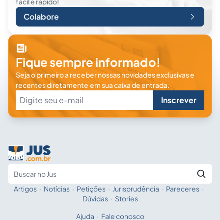
fácil e rápido!
Colabore
Fique sempre informado!
Seja o primeiro a receber nossas novidades exclusivas e
recentes diretamente em sua caixa de entrada.
Inscrever
Artigos
·
Notícias
·
Petições
·
Jurisprudência
·
Pareceres
·
Fale com a IA
Buscar no Jus
Dúvidas
·
Stories
Ajuda
·
Fale conosco