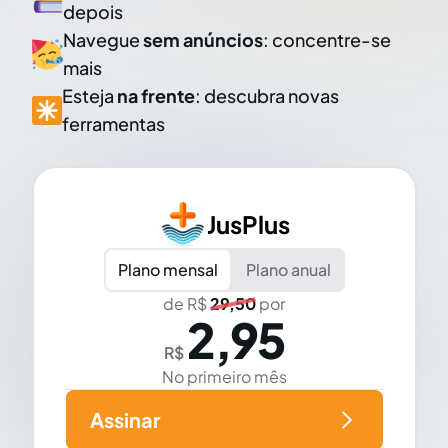
depois
Navegue
sem anúncios
: concentre-se
mais
Esteja
na frente
: descubra novas
ferramentas
JusPlus
Plano mensal
Plano anual
de R$
29,50
por
2,95
R$
No primeiro mês
Assinar