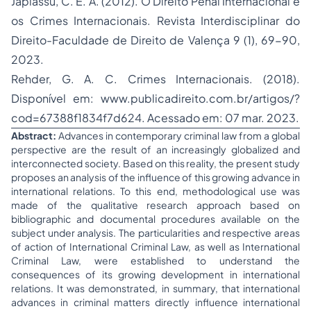
Japiassú, C. E. A. (2012). O Direito Penal Internacional e
os Crimes Internacionais.
Revista Interdisciplinar do
Direito-Faculdade de Direito de Valença
9 (1), 69-90,
2023.
Rehder, G. A. C.
Crimes Internacionais
. (2018).
Disponível em: www.publicadireito.com.br/artigos/?
cod=67388f1834f7d624. Acessado em: 07 mar. 2023.
Abstract:
Advances in contemporary criminal law from a global
perspective are the result of an increasingly globalized and
interconnected society. Based on this reality, the present study
proposes an analysis of the influence of this growing advance in
international relations. To this end, methodological use was
made of the qualitative research approach based on
bibliographic and documental procedures available on the
subject under analysis. The particularities and respective areas
of action of International Criminal Law, as well as International
Criminal Law, were established to understand the
consequences of its growing development in international
relations. It was demonstrated, in summary, that international
advances in criminal matters directly influence international