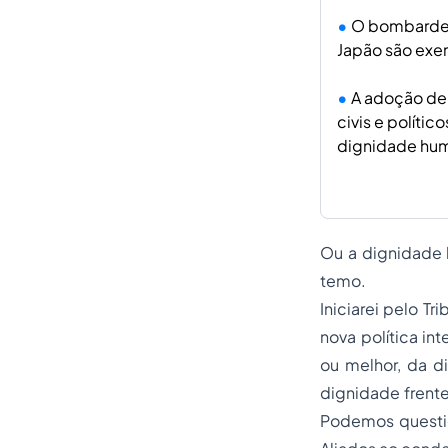
O bombardei
Japão são exe
A adoção de 
civis e políti
dignidade hu
Ou a dignidade 
temo.
Iniciarei pelo 
nova política in
ou melhor, da d
dignidade frente
Podemos questio