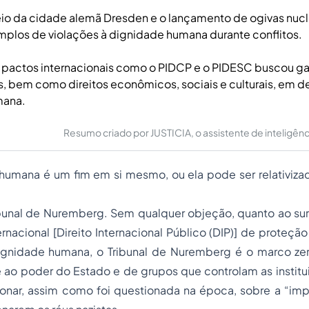
o da cidade alemã Dresden e o lançamento de ogivas nucl
mplos de violações à dignidade humana durante conflitos.
pactos internacionais como o PIDCP e o PIDESC buscou gara
cos, bem como direitos econômicos, sociais e culturais, em d
mana.
Resumo criado por JUSTICIA, o assistente de inteligência 
humana é um fim em si mesmo, ou ela pode ser relativiza
Tribunal de Nuremberg. Sem qualquer objeção, quanto ao s
ternacional [Direito Internacional Público (DIP)] de proteçã
ignidade humana, o Tribunal de Nuremberg é o marco z
 ao poder do Estado e de grupos que controlam as institu
nar, assim como foi questionada na época, sobre a “imp