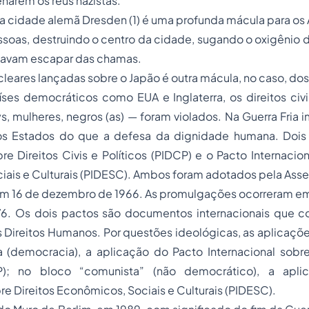
narem os réus nazistas.
 cidade alemã Dresden (1) é uma profunda mácula para os 
soas, destruindo o centro da cidade, sugando o oxigênio 
tavam escapar das chamas.
cleares lançadas sobre o Japão é outra mácula, no caso, dos
ses democráticos como EUA e Inglaterra, os direitos civi
s, mulheres, negros (as) — foram violados. Na Guerra Fria 
s Estados do que a defesa da dignidade humana. Dois 
bre Direitos Civis e Políticos (PIDCP) e o Pacto Internacion
ais e Culturais (PIDESC). Ambos foram adotados pela Asse
m 16 de dezembro de 1966. As promulgações ocorreram em
76. Os dois pactos são documentos internacionais que 
s Direitos Humanos. Por questões ideológicas, as aplicaçõ
a (democracia), a aplicação do Pacto Internacional sobre
CP); no bloco “comunista” (não democrático), a apl
bre Direitos Econômicos, Sociais e Culturais (PIDESC).