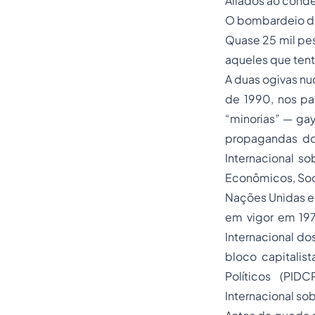
Aliados ao conde
O bombardeio da
Quase 25 mil pes
aqueles que ten
A duas ogivas nu
de 1990, nos paí
“minorias” — gay
propagandas do
Internacional so
Econômicos, Soci
Nações Unidas e
em vigor em 19
Internacional do
bloco capitalist
Políticos (PID
Internacional so