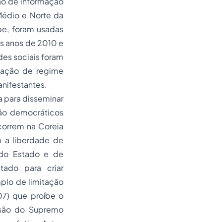
ção de informação
Médio e Norte da
be, foram usadas
os anos de 2010 e
es sociais foram
alação de regime
nifestantes.
 para disseminar
não democráticos
orrem na Coreia
m a liberdade de
e do Estado e de
ado para criar
emplo de limitação
07) que proíbe o
isão do Supremo