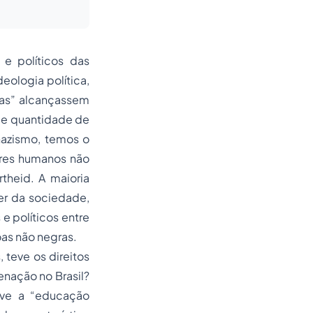
 e políticos das
eologia política,
rias” alcançassem
 de quantidade de
nazismo, temos o
eres humanos não
theid. A maioria
er da sociedade,
e políticos entre
oas não negras.
teve os direitos
genação no Brasil?
ouve a “educação