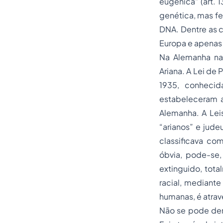
eugênica” (art. 1
genética, mas fe
DNA. Dentre as c
Europa e apenas 3
Na Alemanha naz
Ariana. A Lei d
1935, conhecid
estabeleceram a
Alemanha. A Lei
“arianos” e jude
classificava co
óbvia, pode-se, 
extinguido, tota
racial, mediant
humanas, é atrav
Não se pode dem