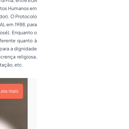
a Fria, entre EUA
eitos Humanos em
dor). O Protocolo
), em 1988, para
osé). Enquanto o
iferente quanto à
, para a dignidade
crença religiosa,
ntação, etc.
Leia mais