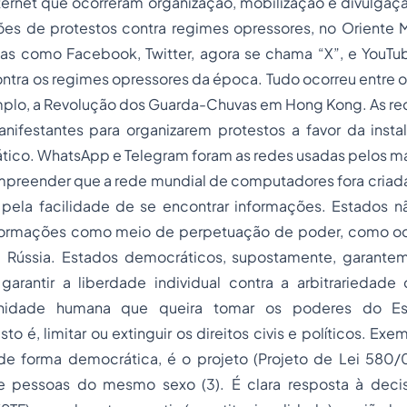
nternet que ocorreram organização, mobilização e divulga
es de protestos contra regimes opressores, no Oriente 
rmas como Facebook, Twitter, agora se chama “X”, e YouTu
contra os regimes opressores da época. Tudo ocorreu entre 
mplo, a Revolução dos Guarda-Chuvas em Hong Kong. As red
nifestantes para organizarem protestos a favor da inst
tico. WhatsApp e Telegram foram as redes usadas pelos ma
mpreender que a rede mundial de computadores fora criada
pela facilidade de se encontrar informações. Estados 
nformações como meio de perpetuação de poder, como oc
, Rússia. Estados democráticos, supostamente, garante
garantir a liberdade individual contra a arbitrariedad
nidade humana que queira tomar os poderes do Est
sto é, limitar ou extinguir os direitos civis e políticos. Ex
, de forma democrática, é o projeto (Projeto de Lei 580/
e pessoas do mesmo sexo (3). É clara resposta à dec