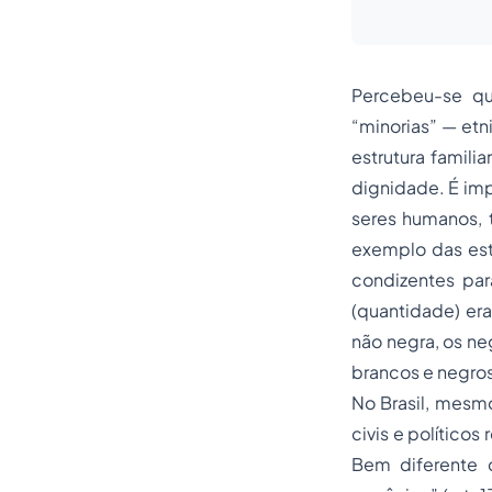
Percebeu-se que
“minorias” — etn
estrutura famili
dignidade. É imp
seres humanos, 
exemplo das est
condizentes par
(quantidade) er
não negra, os ne
brancos e negros
No Brasil, mesmo
civis e políticos
Bem diferente d