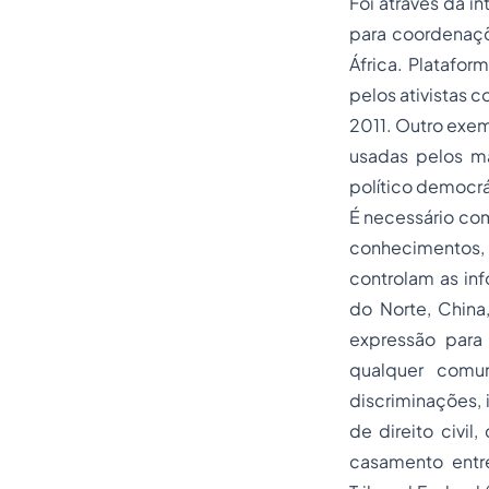
Foi através da i
para coordenaçõ
África. Platafo
pelos ativistas 
2011. Outro exe
usadas pelos ma
político democrá
É necessário co
conhecimentos, 
controlam as i
do Norte, China
expressão para 
qualquer comu
discriminações, i
de direito civil
casamento entr