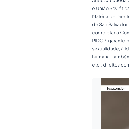
Antes da queda d
e União Soviétic
Matéria de Direi
de San Salvador 
completar a Con
PIDCP garante os
sexualidade, à id
humana, também i
etc., direitos co