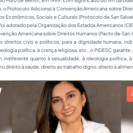
o Muro de Berlim, em 1989, com significado do fim da Guerr
a, o Protocolo Adicional à Convenção Americana sobre Dir
tos Econômicos, Sociais e Culturais (Protocolo de San Salva
foi adotado pela Organização dos Estados Americanos (OEA
venção Americana sobre Direitos Humanos (Pacto de San J
 direitos civis e políticos, para a dignidade humana, ind
eologia política, à crença religiosa, etc., o PIDESC garante
ndiferente quanto à sexualidade, à ideologia política, à 
mo direito à saúde, direito ao trabalho digno, direito à alime