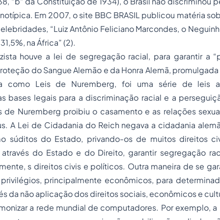
38, “b” da Constituição de 1934), o Brasil não discriminou p
notípica. Em 2007, o site BBC BRASIL publicou matéria sob
elebridades, “Luiz Antônio Feliciano Marcondes, o Neguin
1,5%, na África” (2).
ista houve a lei de segregação racial, para garantir a “
e Proteção do Sangue Alemão e da Honra Alemã, promulgad
a como Leis de Nuremberg, foi uma série de leis a
s bases legais para a discriminação racial e a perseguiç
s de Nuremberg proibiu o casamento e as relações sexua
us. A Lei de Cidadania do Reich negava a cidadania alemã
mo súditos do Estado, privando-os de muitos direitos ci
através do Estado e do Direito, garantir segregação raci
lmente, s direitos civis e políticos. Outra maneira de se ga
e privilégios, principalmente econômicos, para determin
és da não aplicação dos direitos sociais, econômicos e cultu
onizar a rede mundial de computadores. Por exemplo, a 