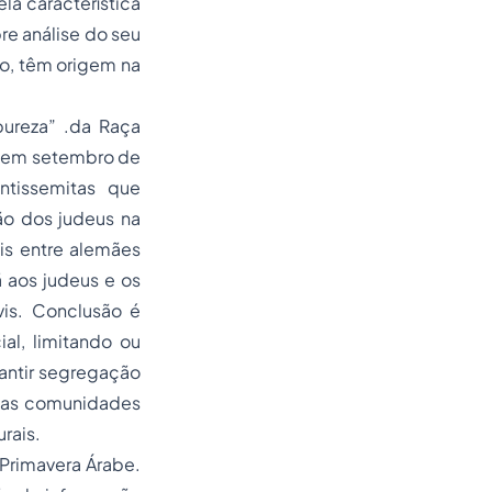
ela característica
re análise do seu
ho, têm origem na
pureza” .da Raça
a em setembro de
ntissemitas que
ão dos judeus na
is entre alemães
 aos judeus e os
vis. Conclusão é
al, limitando ou
rantir segregação
adas comunidades
rais.
Primavera Árabe.