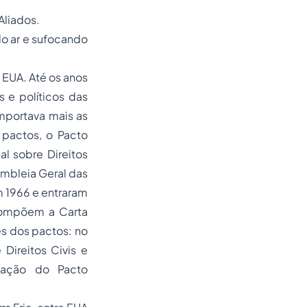
Aliados.
do ar e sufocando
 EUA. Até os anos
s e políticos das
importava mais as
pactos, o Pacto
al sobre Direitos
mbleia Geral das
 1966 e entraram
compõem a Carta
es dos pactos: no
 Direitos Civis e
icação do Pacto