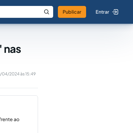
Publicar
Entrar
 IA
Buscar no Jus
' nas
1/04/2024 às 15:49
frente ao