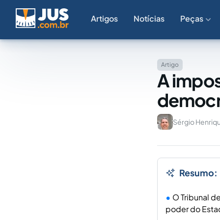
Artigos
Notícias
Peças
Artigo
A impos
democr
Sérgio Henriqu
Resumo:
O Tribunal d
poder do Estad