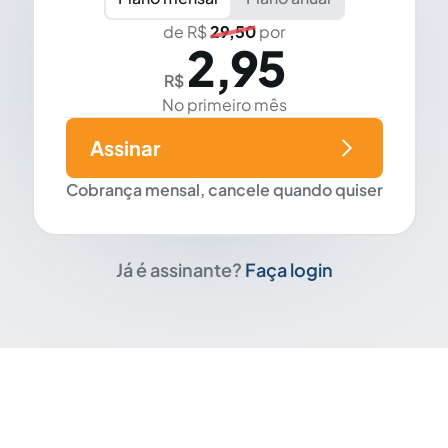
de R$
29,50
por
2,95
R$
No primeiro mês
Assinar
Cobrança mensal, cancele quando quiser
Já é assinante?
Faça login