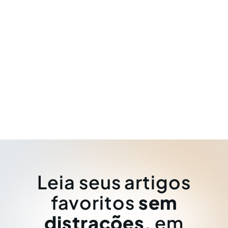
Leia seus artigos
favoritos
sem
distrações
, em