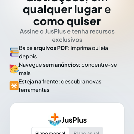
qualquer lugar
e
como quiser
Assine o JusPlus e tenha recursos
exclusivos
Baixe
arquivos PDF
: imprima ou leia
depois
Navegue
sem anúncios
: concentre-se
mais
Esteja
na frente
: descubra novas
ferramentas
JusPlus
Plano mensal
Plano anual