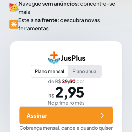
Navegue
sem anúncios
: concentre-se
mais
Esteja
na frente
: descubra novas
ferramentas
JusPlus
Plano mensal
Plano anual
de R$
29,50
por
2,95
R$
No primeiro mês
Assinar
Cobrança mensal, cancele quando quiser