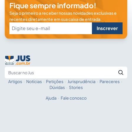
Fique sempre informado!
Seja o primeiro a receber nossas novidades exclusivas e
recentes diretamente em sua caixa de entrada.
Inscrever
Artigos
·
Notícias
·
Petições
·
Jurisprudência
·
Pareceres
·
Fale com a IA
Buscar no Jus
Dúvidas
·
Stories
Ajuda
·
Fale conosco