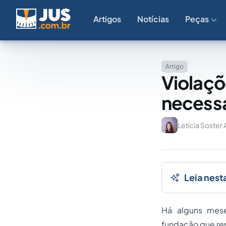
Artigos
Notícias
Peças
Artigo
Violaçõe
necessá
Letícia Soster 
Leia nest
Há alguns mese
fundação que rep