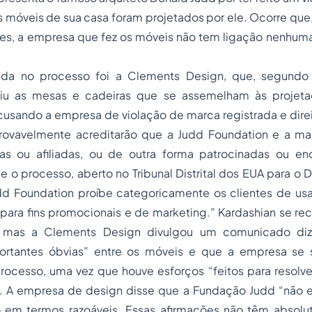
 móveis de sua casa foram projetados por ele. Ocorre que
es, a empresa que fez os móveis não tem ligação nenhum
tada no processo foi a Clements Design, que, segund
uziu as mesas e cadeiras que se assemelham às projet
usando a empresa de violação de marca registrada e direi
rovavelmente acreditarão que a Judd Foundation e a ma
s ou afiliadas, ou de outra forma patrocinadas ou en
e o processo, aberto no Tribunal Distrital dos EUA para o D
Judd Foundation proíbe categoricamente os clientes de us
para fins promocionais e de marketing.” Kardashian se re
a, mas a Clements Design divulgou um comunicado di
portantes óbvias” entre os móveis e que a empresa se 
processo, uma vez que houve esforços “feitos para resolv
 A empresa de design disse que a Fundação Judd “não e
o em termos razoáveis. Essas afirmações não têm absol