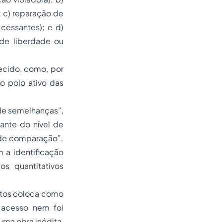
; c) reparação de
cessantes); e d)
de liberdade ou
hecido, como, por
o polo ativo das
 de semelhanças”,
ante do nível de
 de comparação”.
 a identificação
os quantitativos
.
antos coloca como
 acesso nem foi
 uma obra inédita,