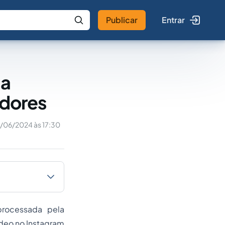
Publicar
Entrar
 IA
Buscar no Jus
 a
adores
/06/2024 às 17:30
processada pela
ídeo no Instagram