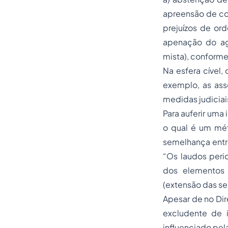
apreensão de coi
prejuízos de or
apenação do ag
mista), conforme d
Na esfera cível,
exemplo, as ass
medidas judiciais
Para auferir uma
o qual é um mét
semelhança entr
“Os laudos peri
dos elementos s
(extensão das se
Apesar de no Dir
excludente de 
influenciado pela