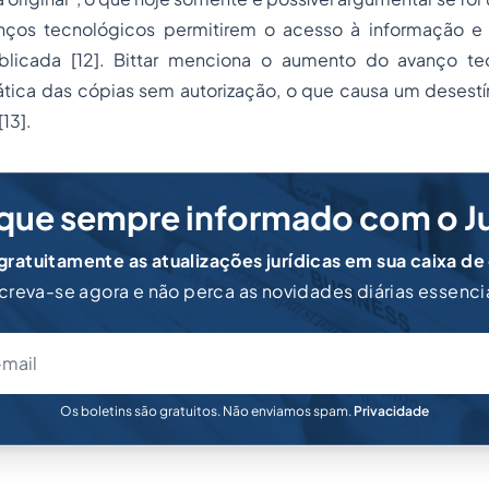
nços tecnológicos permitirem o acesso à informação e 
blicada [12]. Bittar menciona o aumento do avanço t
prática das cópias sem autorização, o que causa um deses
[13].
que sempre informado com o J
ratuitamente as atualizações jurídicas em sua caixa de
creva-se agora e não perca as novidades diárias essenci
Os boletins são gratuitos. Não enviamos spam.
Privacidade