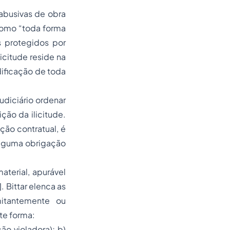
abusivas de obra
 como “toda forma
s protegidos por
licitude reside na
dificação de toda
udiciário ordenar
ão da ilicitude.
ão contratual, é
alguma obrigação
terial, apurável
Bittar elenca as
mitantemente ou
nte forma:
ão violadora); b)