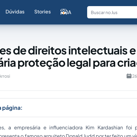
Dúvidas
Stories
IA
Fale com a
s de direitos intelectuais e
ria proteção legal para cri
Arrosi
26
a página:
s, a empresária e influenciadora Kim Kardashian foi 
resenta o famoso arquiteto Donald Judd por ter feito um v