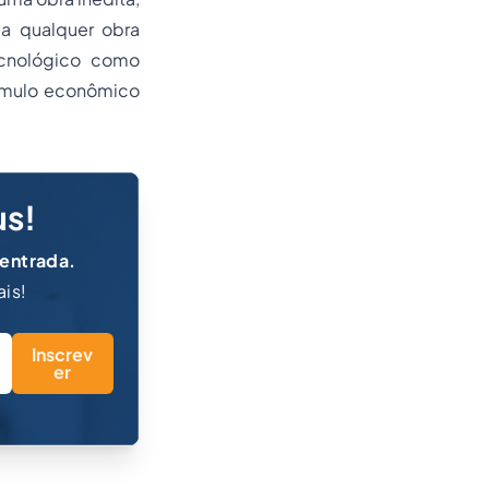
a qualquer obra
ecnológico como
tímulo econômico
us!
 entrada.
ais!
Inscrev
er