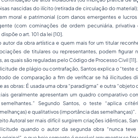
sas nascidas do ilícito (retirada de circulação do material)
dem moral e patrimonial (com danos emergentes e lucros 
ente (com cominações de ordem pecuniária, privativa 
ispõe o art. 101 da lei [10].
 o autor da obra artística e quem mais for um titular recon
ociações de titulares ou representantes, podem figurar n
, as quais são reguladas pelo Código de Processo Civil [11].
 ilicitude de plágio ou contrafação, Santos explica o “teste
odo de comparação a fim de verificar se há ilicitudes di
e as obras: É usada uma obra “paradigma” e outra “objeto
ciais geralmente apresentam um quadro comparativo com
emelhantes.” Segundo Santos, o teste “aplica critéri
melhanças) e qualitativos (importância das semelhanças)”
eito Autoral ser mais difícil surgirem criações idênticas, S
ilicitude quando o autor da segunda obra “nunca teve
 original”, o que hoje somente é possível argumentar se for