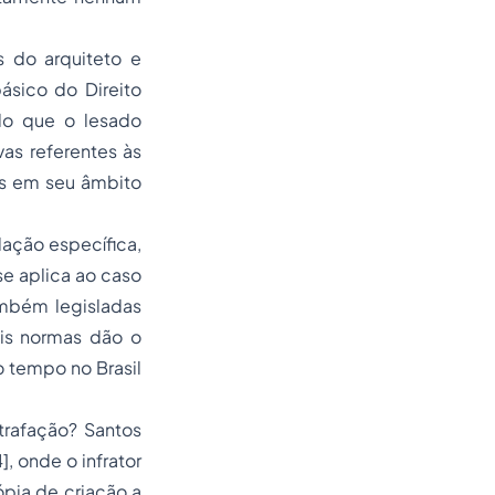
s do arquiteto e
ásico do Direito
do que o lesado
vas referentes às
ais em seu âmbito
lação específica,
e aplica ao caso
ambém legisladas
ais normas dão o
o tempo no Brasil
trafação? Santos
], onde o infrator
ópia de criação a