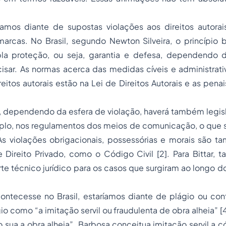
amos diante de supostas violações aos direitos autorai
arcas. No Brasil, segundo Newton Silveira, o princípio b
pla proteção, ou seja, garantia e defesa, dependendo 
isar. As normas acerca das medidas cíveis e administrati
reitos autorais estão na Lei de Direitos Autorais e as pen
e, dependendo da esfera de violação, haverá também legis
lo, nos regulamentos dos meios de comunicação, o que s
As violações obrigacionais, possessórias e morais são t
Direito Privado, como o Código Civil [2]. Para Bittar, t
te técnico jurídico para os casos que surgiram ao longo d
ontecesse no Brasil, estaríamos diante de plágio ou con
o como “a imitação servil ou fraudulenta de obra alheia” [4
sua a obra alheia”. Barbosa conceitua imitação servil a c