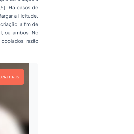
[5]. Há casos de
arçar a ilicitude.
 criação, a fim de
al, ou ambos. No
 copiados, razão
Leia mais