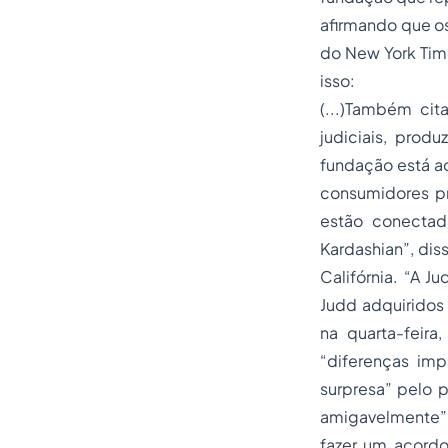
afirmando que os
do New York Tim
isso:
(...)Também ci
judiciais, prod
fundação está ac
consumidores p
estão conectada
Kardashian”, diss
Califórnia. “A 
Judd adquiridos 
na quarta-feir
“diferenças im
surpresa” pelo 
amigavelmente”.
fazer um acord