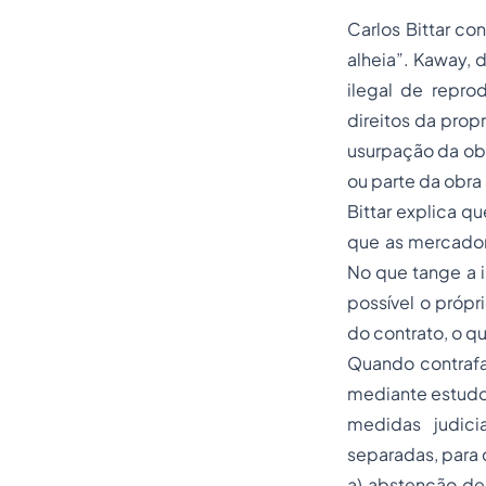
Carlos Bittar c
alheia”. Kaway, 
ilegal de repro
direitos da propr
usurpação da obr
ou parte da obra
Bittar explica q
que as mercador
No que tange a i
possível o própr
do contrato, o q
Quando contrafaç
mediante estudo 
medidas judici
separadas, para c
a) abstenção de 