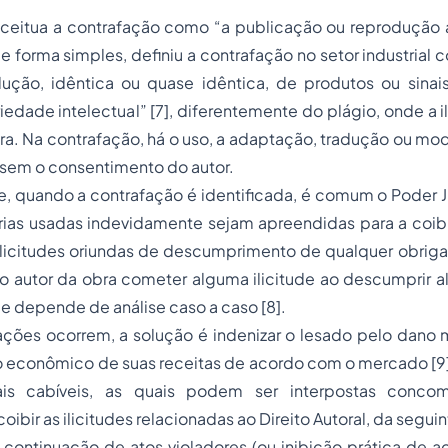
onceitua a contrafação como “a publicação ou reprodução 
de forma simples, definiu a contrafação no setor industrial
dução, idêntica ou quase idêntica, de produtos ou sinai
iedade intelectual” [7], diferentemente do plágio, onde a i
a. Na contrafação, há o uso, a adaptação, tradução ou mo
 sem o consentimento do autor.
ue, quando a contrafação é identificada, é comum o Poder J
ias usadas indevidamente sejam apreendidas para a coibiç
licitudes oriundas de descumprimento de qualquer obrigaç
io autor da obra cometer alguma ilicitude ao descumprir 
ue depende de análise caso a caso [8].
ões ocorrem, a solução é indenizar o lesado pelo dano ma
econômico de suas receitas de acordo com o mercado [9]. 
ais cabíveis, as quais podem ser interpostas conco
oibir as ilicitudes relacionadas ao Direito Autoral, da segui
continuação de atos violadores (ou inibição prática de aç