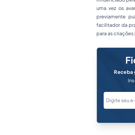
uma vez os ava
previamente pu
facilitador da 
para as criações 
Fi
Receba g
Ins