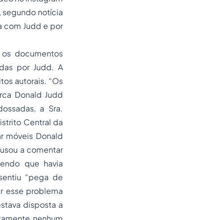
, segundo notícia
a com Judd e por
o os documentos
adas por Judd. A
tos autorais. “Os
rca Donald Judd
dossadas, a Sra.
istrito Central da
ar móveis Donald
cusou a comentar
zendo que havia
sentiu “pega de
er esse problema
stava disposta a
utamente nenhum