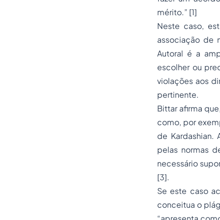
mérito.” [1]
Neste caso, est
associação de m
Autoral é a am
escolher ou prec
violações aos di
pertinente.
Bittar afirma qu
como, por exemp
de Kardashian. 
pelas normas de 
necessário supor
[3].
Se este caso ac
conceitua o plági
“apresenta como 