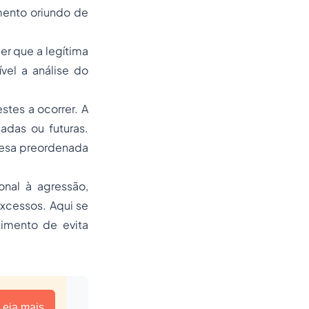
mento oriundo de
cer que a legítima
vel a análise do
tes a ocorrer. A
adas ou futuras.
fesa preordenada
nal à agressão,
excessos. Aqui se
timento de evita
Leia mais