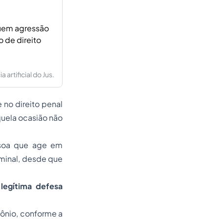
luem agressão
 de direito
artificial do Jus.
 no direito penal
quela ocasião não
ssoa que age em
iminal, desde que
 legítima defesa
mônio, conforme a