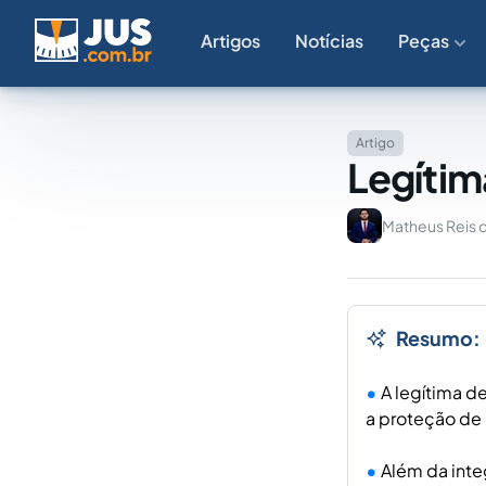
Artigos
Notícias
Peças
Artigo
Legítim
Matheus Reis 
Resumo:
A legítima d
a proteção de
Além da inte