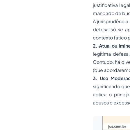
justificativa l
mandado de bus
A jurisprudência 
defesa só se ap
contexto fático p
2. Atual ou Imin
legítima defesa
Contudo, há dive
(que abordaremos
3. Uso Moderad
significando que
aplica o princí
abusos e excesso