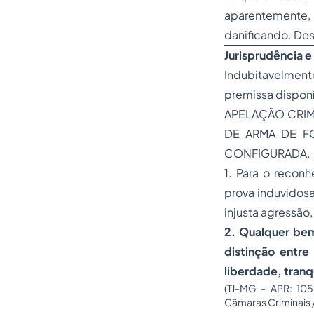
aparentemente,
danificando. Des
Jurisprudência e 
Indubitavelment
premissa disponí
APELAÇÃO CRIM
DE ARMA DE FO
CONFIGURADA.
1. Para o recon
prova induvidos
injusta agressão,
2. Qualquer bem
distinção entre
liberdade, tranq
(TJ-MG - APR: 10
Câmaras Criminais 