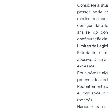
Considere a situ
pessoa pode agi
moderados para p
configurada a l
análise do con
configuração da 
Limites da Legí
Entretanto, é i
abusiva. Caso a 
excessos.
Em hipótese alg
preenchidos todo
Recentemente co
e, logo após, o p
rodapé).
Naquele caso, 