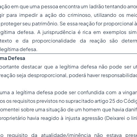
ação em que uma pessoa encontra um ladrão tentando arrom
r para impedir a ação do criminoso, utilizando os mei
roteger seu patrimônio. Se essa reação for proporcional à
egítima defesa. A jurisprudência é rica em exemplos sim
texto e da proporcionalidade da reação são determ
legítima defesa.
tima Defesa
mportante destacar que a legítima defesa não pode ser ut
reação seja desproporcional, poderá haver responsabilida
uma a legítima defesa pode ser confundida com a vinga
s os requisitos previstos no supracitado artigo 25 do Códi
mentei sobre uma situação de um homem que havia danif
roprietário havia reagido à injusta agressão (Deixarei o lin
o requisito da atualidade/iminência não estava prese