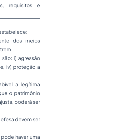
s, requisitos e
 estabelece:
ente dos meios
utrem.
 são: i) agressão
os, iv) proteção a
ível a legítima
que o patrimônio
justa, poderá ser
 defesa devem ser
ão pode haver uma