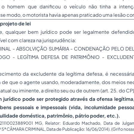
 o homem que danificou o veículo não tinha a intenç
se modo, o motorista havia apenas praticado uma lesão cor
projeto de lei
e, qualquer bem jurídico pode ser legalmente defendid
vel com clareza na jurisprudência:
INAL - ABSOLVIÇÃO SUMÁRIA - CONDENAÇÃO PELO DEL
GO - LEGÍTIMA DEFESA DE PATRIMÔNIO - EXCLUDENT
hecimento da excludente da legítima defesa, é necessária
a de que o agente usando, moderadamente, dos meios nece
 atual ou iminente, a direito seu ou de outrem (art. 25. do CP)
 jurídico pode ser protegido através da ofensa legítima
 bens pessoais e impessoais (vida, incolumidade pessoa
uilidade doméstica, patrimônio, pátrio poder, etc.).
521110023889001 MG, Relator: Eduardo Machado, Data de Julgam
/ 5ª CÂMARA CRIMINAL, Data de Publicação: 16/06/2014). (Grifo nosso