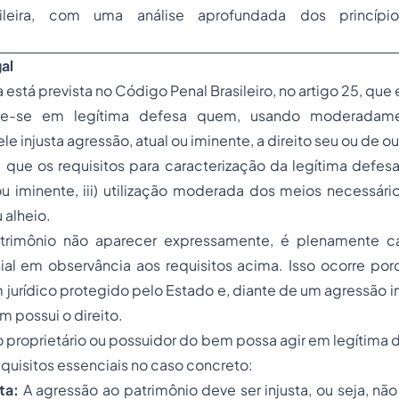
sileira, com uma análise aprofundada dos princípio
al
 está prevista no Código Penal Brasileiro, no artigo 25, que
nde-se em legítima defesa quem, usando moderadam
le injusta agressão, atual ou iminente, a direito seu ou de o
 que os requisitos para caracterização da legítima defesa
l ou iminente, iii) utilização moderada dos meios necessári
u alheio.
trimônio não aparecer expressamente, é plenamente cab
ial em observância aos requisitos acima. Isso ocorre por
 jurídico protegido pelo Estado e, diante de um agressão in
 possui o direito.
o proprietário ou possuidor do bem possa agir em legítima
quisitos essenciais no caso concreto:
ta:
A agressão ao patrimônio deve ser injusta, ou seja, n