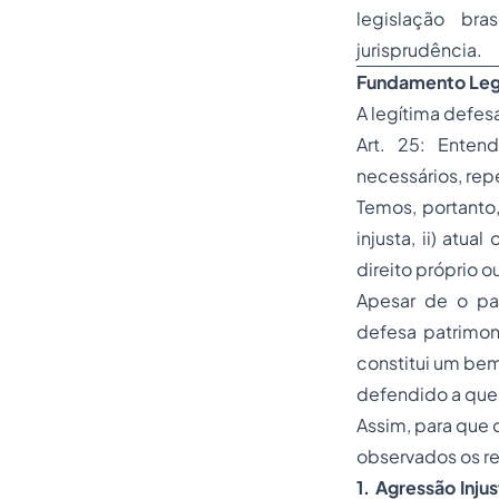
legislação bra
jurisprudência.
Fundamento Leg
A legítima defesa
Art. 25: Ente
necessários, repe
Temos, portanto,
injusta, ii) atua
direito próprio o
Apesar de o pa
defesa patrimon
constitui um bem
defendido a quem
Assim, para que 
observados os re
1. Agressão Injus