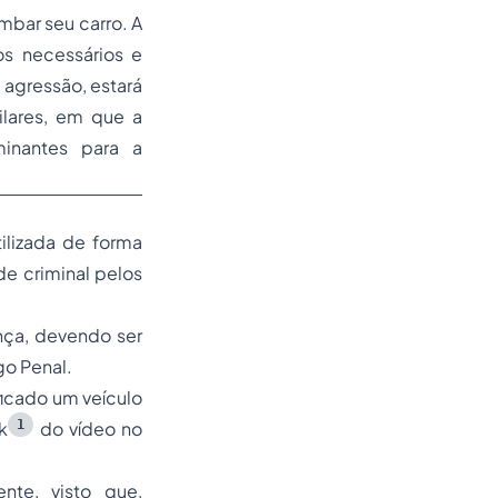
bar seu carro. A
os necessários e
 agressão, estará
ilares, em que a
inantes para a
ilizada de forma
de criminal pelos
nça, devendo ser
go Penal.
icado um veículo
1
k
do vídeo no
nte, visto que,