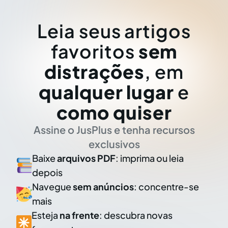
Leia seus artigos
favoritos
sem
distrações
, em
qualquer lugar
e
como quiser
Assine o JusPlus e tenha recursos
exclusivos
Baixe
arquivos PDF
: imprima ou leia
depois
Navegue
sem anúncios
: concentre-se
mais
Esteja
na frente
: descubra novas