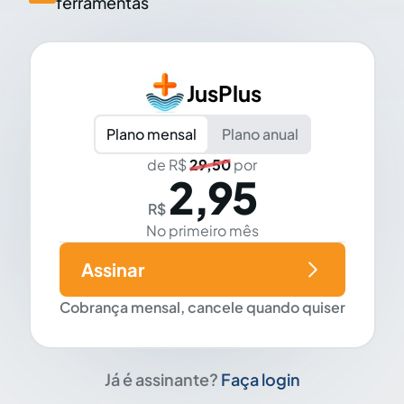
ferramentas
JusPlus
Plano mensal
Plano anual
de R$
29,50
por
2,95
R$
No primeiro mês
Assinar
Cobrança mensal, cancele quando quiser
Já é assinante?
Faça login