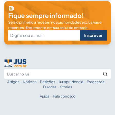
Fique sempre informado!
Seja o primeiro a receber nossas novidades exclusivas e
recentes diretamente em sua caixa de entrada.
Inscrever
Artigos
·
Notícias
·
Petições
·
Jurisprudência
·
Pareceres
·
Fale com a IA
Buscar no Jus
Dúvidas
·
Stories
Ajuda
·
Fale conosco