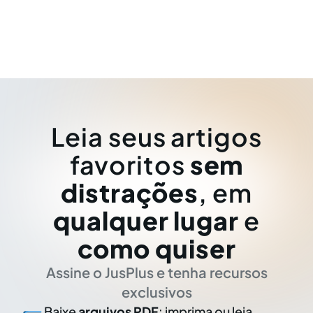
Leia seus artigos
favoritos
sem
distrações
, em
qualquer lugar
e
como quiser
Assine o JusPlus e tenha recursos
exclusivos
Baixe
arquivos PDF
: imprima ou leia