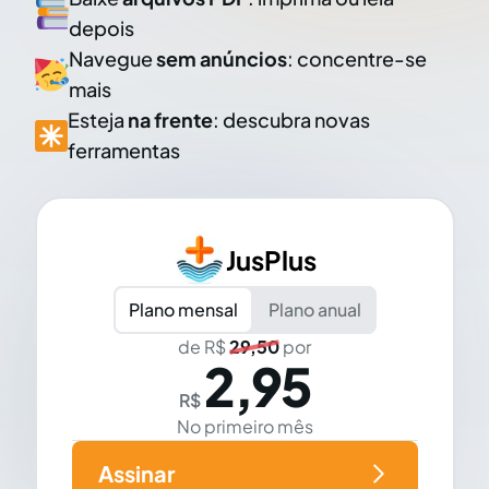
depois
Navegue
sem anúncios
: concentre-se
mais
Esteja
na frente
: descubra novas
ferramentas
JusPlus
Plano mensal
Plano anual
de R$
29,50
por
2,95
R$
No primeiro mês
Assinar