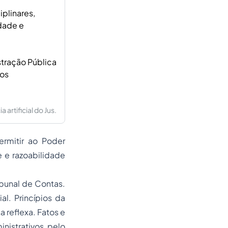
plinares,
idade e
stração Pública
ios
artificial do Jus.
ermitir ao Poder
e e razoabilidade
ibunal de Contas.
l. Princípios da
 reflexa. Fatos e
nistrativos pelo