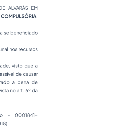
 DE ALVARÁS EM
MPULSÓRIA
.
a se beneficiado
nal nos recursos
de, visto que a
assível de causar
trado a pena de
sta no art. 6º da
iro - 0001841-
18).