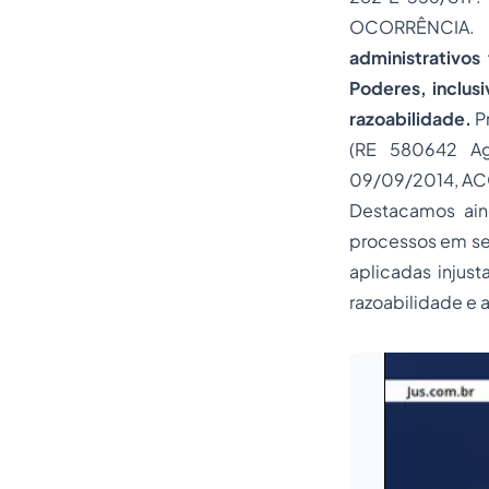
OCORRÊNCIA. 
administrativos
Poderes, inclusi
razoabilidade.
P
(RE 580642 Ag
09/09/2014, A
Destacamos aind
processos em sed
aplicadas injus
razoabilidade e a