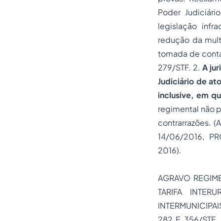
Poder Judiciári
legislação infr
redução da mul
tomada de contas
279/STF. 2.
A ju
Judiciário de at
inclusive, em q
regimental não pr
contrarrazões.
(
14/06/2016, 
2016).
AGRAVO REGIME
TARIFA INTER
INTERMUNICIPA
282 E 356/STF.