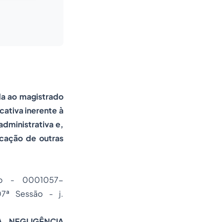
da ao magistrado
ativa inerente à
administrativa e,
icação de outras
iro - 0001057-
7ª Sessão - j.
. NEGLIGÊNCIA