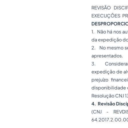
REVISÃO DISCI
EXECUÇÕES PR
DESPROPORCIO
1. Não há nos a
da expedição dos
2. No mesmo sen
apresentados.
3. Considerand
expedição de alv
prejuízo finan
disponibilidade 
Resolução CNJ 1
4. Revisão Disc
(CNJ - REVDIS
64.2017.2.00.00