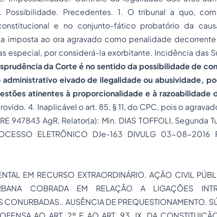
o. Possibilidade. Precedentes. 1. O tribunal a quo, c
aconstitucional e no conjunto-fático probatório da cau
ta imposta ao ora agravado como penalidade decorrente
 especial, por considerá-la exorbitante. Incidência das 
risprudência da Corte é no sentido da possibilidade de co
o administrativo eivado de ilegalidade ou abusividade, p
uestões atinentes à proporcionalidade e à razoabilidade 
ovido. 4. Inaplicável o art. 85, § 11, do CPC, pois o agrav
ARE 947843 AgR, Relator(a): Min. DIAS TOFFOLI, Segunda T
PROCESSO ELETRÔNICO DJe-163 DIVULG 03-08-2016 
NTAL EM RECURSO EXTRAORDINÁRIO. AÇÃO CIVIL PÚBLI
URBANA COBRADA EM RELAÇÃO A LIGAÇÕES INTRA
IS CONURBADAS.. AUSÊNCIA DE PREQUESTIONAMENTO. 
 OFENSA AO ART. 2º E AO ART. 93, IX, DA CONSTITUIÇ