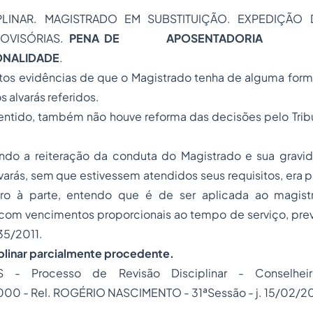
PLINAR. MAGISTRADO EM SUBSTITUIÇÃO. EXPEDIÇÃO
OVISÓRIAS.
PENA DE APOSENTADORIA CO
NALIDADE
.
utos evidências de que o Magistrado tenha de alguma form
 alvarás referidos.
tido, também não houve reforma das decisões pelo Tribu
o a reiteração da conduta do Magistrado e sua gravida
arás, sem que estivessem atendidos seus requisitos, era p
ceiro à parte, entendo que é de ser aplicada ao magis
com vencimentos proporcionais ao tempo de serviço, previ
35/2011.
iplinar parcialmente procedente.
 - Processo de Revisão Disciplinar - Conselhe
00 - Rel. ROGÉRIO NASCIMENTO - 31ªSessão - j. 15/02/20