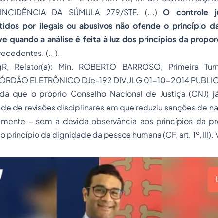
INCIDÊNCIA DA SÚMULA 279/STF. (...)
O controle j
 tidos por ilegais ou abusivos não ofende o princípio 
ve quando a análise é feita à luz dos princípios da propo
recedentes. (...).
R, Relator(a): Min. ROBERTO BARROSO, Primeira Tur
CÓRDÃO ELETRÔNICO DJe-192 DIVULG 01-10-2014 PUBLI
a que o próprio Conselho Nacional de Justiça (CNJ) já
e de revisões disciplinares em que reduziu sanções de nat
tamente – sem a devida observância aos princípios da pr
o princípio da dignidade da pessoa humana (CF, art. 1º, III).