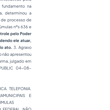
om fundamento na
sa, determinou a
 de processo de
Súmulas nºs 636 e
ntrole pelo Poder
odendo ele atuar,
do ato.
3. Agravo
ado não apresentou
urma, julgado em
PUBLIC 04-08-
CA. TELEFONIA.
MUNICIPAIS E
SÚMULAS
ÃO FEDERAL. NÃO