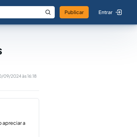
Publicar
Entrar
 IA
Buscar no Jus
s
0/09/2024 às 16:18
 apreciar a