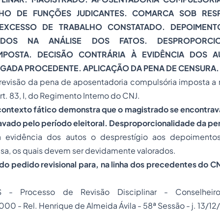
HO DE FUNÇÕES JUDICANTES. COMARCA SOB RES
EXCESSO DE TRABALHO CONSTATADO. DEPOIMENTO
ADOS NA ANÁLISE DOS FATOS. DESPROPORCI
MPOSTA. DECISÃO CONTRÁRIA À EVIDÊNCIA DOS A
ULGADA PROCEDENTE. APLICAÇÃO DA PENA DE CENSURA.
 revisão da pena de aposentadoria compulsória imposta a
t. 83, I, do Regimento Interno do CNJ.
 contexto fático demonstra que o magistrado se encontra
avado pelo período eleitoral. Desproporcionalidade da pe
 evidência dos autos o desprestígio aos depoiment
esa, os quais devem ser devidamente valorados.
o pedido revisional para, na linha dos precedentes do CN
 - Processo de Revisão Disciplinar - Conselhe
0 - Rel. Henrique de Almeida Ávila - 58ª Sessão - j. 13/12