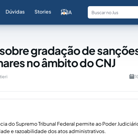
Dúvidas
Stories
IA
Fale com a
 sobre gradação de sançõe
inares no âmbito do CNJ
ieri
1
ncia do Supremo Tribunal Federal permite ao Poder Judiciário
ade e razoabilidade dos atos administrativos.