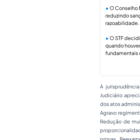
O Conselho N
reduzindo sanç
razoabilidade.
O STF decidi
quando houver
fundamentais 
A jurisprudênci
Judiciário aprec
dos atos adminis
Agravo regimenta
Redução de mult
proporcionalidad
provas. Reexame