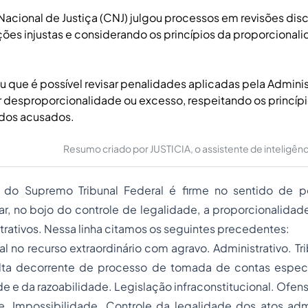
acional de Justiça (CNJ) julgou processos em revisões disci
ões injustas e considerando os princípios da proporcional
u que é possível revisar penalidades aplicadas pela Admini
 desproporcionalidade ou excesso, respeitando os princíp
dos acusados.
Resumo criado por JUSTICIA, o assistente de inteligência 
a do Supremo Tribunal Federal é firme no sentido de p
iar, no bojo do controle de legalidade, a proporcionalidad
trativos. Nessa linha citamos os seguintes precedentes:
l no recurso extraordinário com agravo. Administrativo. Tr
a decorrente de processo de tomada de contas especia
e e da razoabilidade. Legislação infraconstitucional. Ofensa
. Impossibilidade. Controle da legalidade dos atos admi