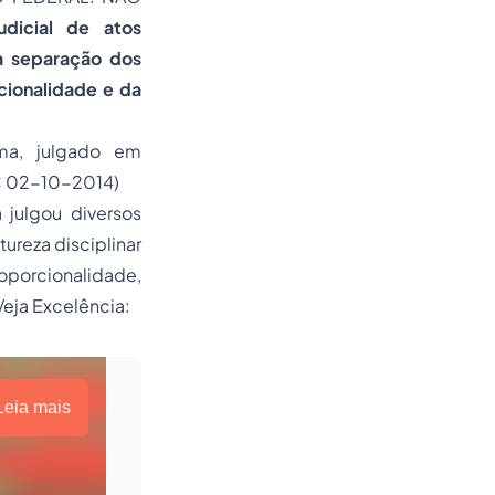
udicial de atos
da separação dos
rcionalidade e da
ma, julgado em
C 02-10-2014)
 julgou diversos
ureza disciplinar
oporcionalidade,
 Veja Excelência:
Leia mais