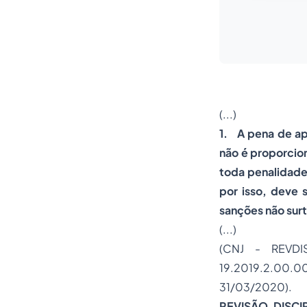
(...)
1. A pena de ap
não é proporcion
toda penalidade.
por isso, deve 
sanções não surt
(...)
(CNJ - REVDIS
19.2019.2.00.
31/03/2020).
REVISÃO DISC