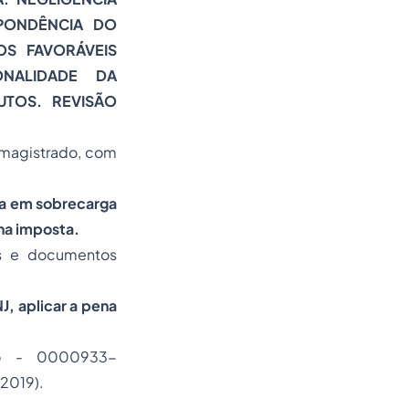
PONDÊNCIA DO
S FAVORÁVEIS
ONALIDADE DA
UTOS. REVISÃO
 magistrado, com
va em sobrecarga
na imposta.
os e documentos
J, aplicar a pena
iro - 0000933-
/2019).