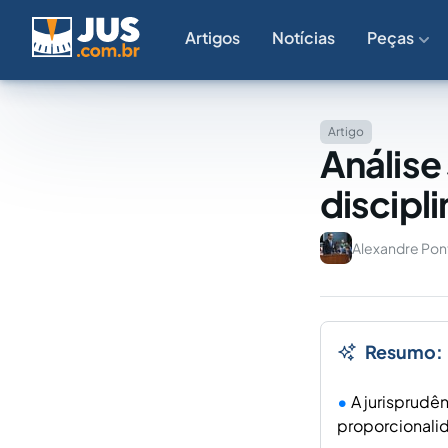
Artigos
Notícias
Peças
Artigo
Análise
discipl
Alexandre Pont
Resumo:
A jurisprudê
proporcionalid