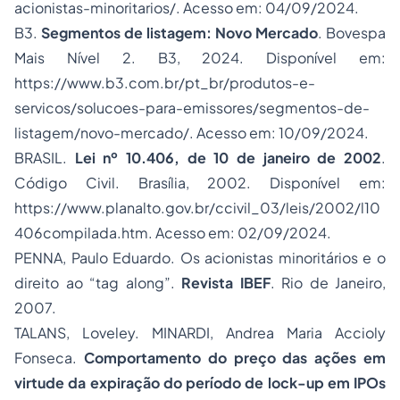
acionistas-minoritarios/. Acesso em: 04/09/2024.
B3.
Segmentos de listagem: Novo Mercado
. Bovespa
Mais Nível 2. B3, 2024. Disponível em:
https://www.b3.com.br/pt_br/produtos-e-
servicos/solucoes-para-emissores/segmentos-de-
listagem/novo-mercado/. Acesso em: 10/09/2024.
BRASIL.
Lei nº 10.406, de 10 de janeiro de 2002
.
Código Civil. Brasília, 2002. Disponível em:
https://www.planalto.gov.br/ccivil_03/leis/2002/l10
406compilada.htm. Acesso em: 02/09/2024.
PENNA, Paulo Eduardo. Os acionistas minoritários e o
direito ao “tag along”.
Revista IBEF
. Rio de Janeiro,
2007.
TALANS, Loveley. MINARDI, Andrea Maria Accioly
Fonseca.
Comportamento do preço das ações em
virtude da expiração do período de
lock-up
em IPOs