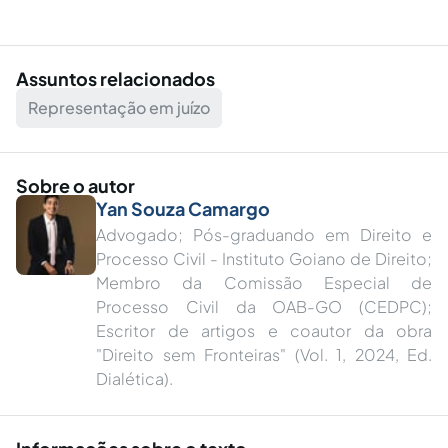
Assuntos relacionados
Representação em juízo
Sobre o autor
Yan Souza Camargo
Advogado; Pós-graduando em Direito e
Processo Civil - Instituto Goiano de Direito;
Membro da Comissão Especial de
Processo Civil da OAB-GO (CEDPC);
Escritor de artigos e coautor da obra
"Direito sem Fronteiras" (Vol. 1, 2024, Ed.
Dialética).