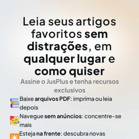
Leia seus artigos
favoritos
sem
distrações
, em
qualquer lugar
e
como quiser
Assine o JusPlus e tenha recursos
exclusivos
Baixe
arquivos PDF
: imprima ou leia
depois
Navegue
sem anúncios
: concentre-se
mais
Esteja
na frente
: descubra novas