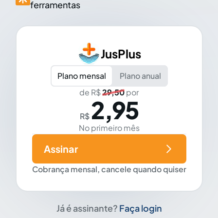
ferramentas
JusPlus
Plano mensal
Plano anual
de R$
29,50
por
2,95
R$
No primeiro mês
Assinar
Cobrança mensal, cancele quando quiser
Já é assinante?
Faça login