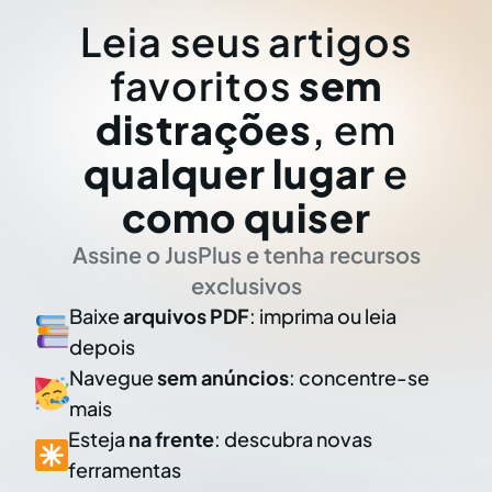
Leia seus artigos
favoritos
sem
distrações
, em
qualquer lugar
e
como quiser
Assine o JusPlus e tenha recursos
exclusivos
Baixe
arquivos PDF
: imprima ou leia
depois
Navegue
sem anúncios
: concentre-se
mais
Esteja
na frente
: descubra novas
ferramentas