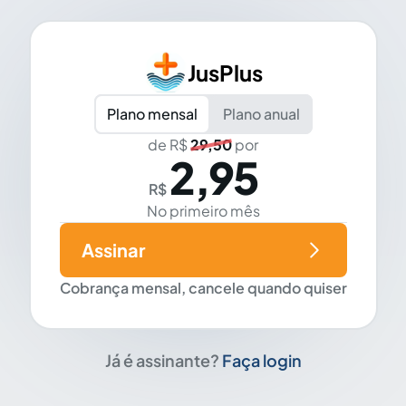
JusPlus
Plano mensal
Plano anual
de R$
29,50
por
2,95
R$
No primeiro mês
Assinar
Cobrança mensal, cancele quando quiser
Já é assinante?
Faça login