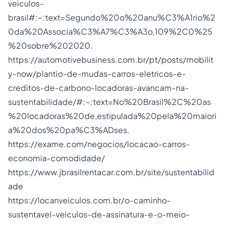
veiculos-
brasil#:~:text=Segundo%20o%20anu%C3%A1rio%2
0da%20Associa%C3%A7%C3%A3o,109%2C0%25
%20sobre%202020
.
https://automotivebusiness.com.br/pt/posts/mobilit
y-now/plantio-de-mudas-carros-eletricos-e-
creditos-de-carbono-locadoras-avancam-na-
sustentabilidade/#:~:text=No%20Brasil%2C%20as
%20locadoras%20de,estipulada%20pela%20maiori
a%20dos%20pa%C3%ADses
.
https://exame.com/negocios/locacao-carros-
economia-comodidade/
https://www.jbrasilrentacar.com.br/site/sustentabilid
ade
https://locanveiculos.com.br/o-caminho-
sustentavel-veiculos-de-assinatura-e-o-meio-