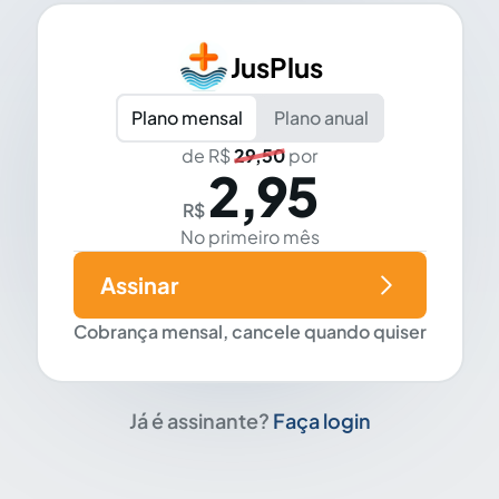
JusPlus
Plano mensal
Plano anual
de R$
29,50
por
2,95
R$
No primeiro mês
Assinar
Cobrança mensal, cancele quando quiser
Já é assinante?
Faça login