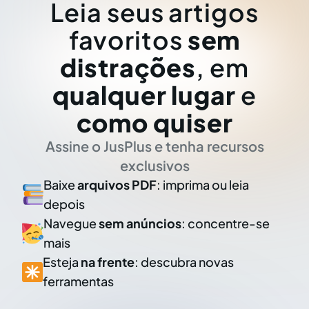
Leia seus artigos
favoritos
sem
distrações
, em
qualquer lugar
e
como quiser
Assine o JusPlus e tenha recursos
exclusivos
Baixe
arquivos PDF
: imprima ou leia
depois
Navegue
sem anúncios
: concentre-se
mais
Esteja
na frente
: descubra novas
ferramentas