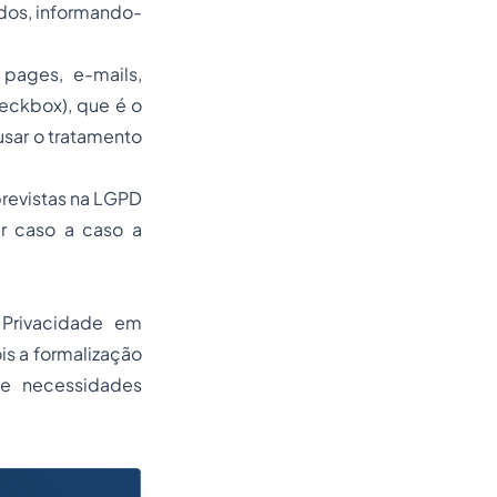
ados, informando-
g pages
,
e-mails
,
eckbox
), que é o
usar o tratamento
previstas na LGPD
ar caso a caso a
 Privacidade em
ois a formalização
e necessidades