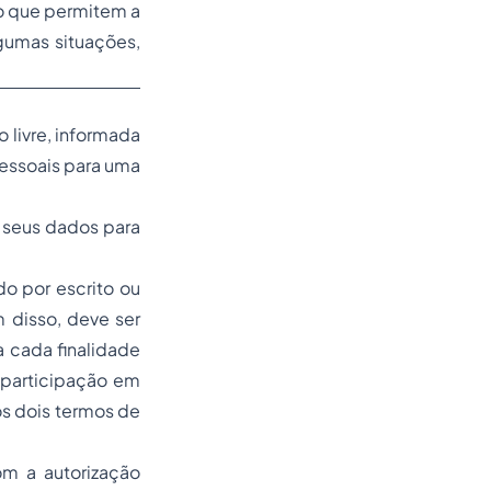
io que permitem a
gumas situações,
 livre, informada
pessoais para uma
e seus dados para
do por escrito ou
 disso, deve ser
 cada finalidade
 participação em
os dois termos de
om a autorização