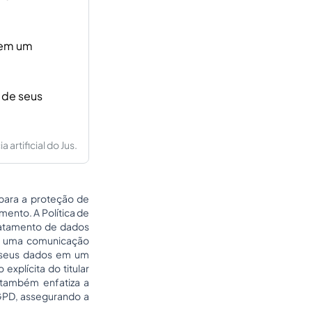
 em um
o de seus
artificial do Jus.
para a proteção de
mento. A Política de
ratamento de dados
 é uma comunicação
de seus dados em um
xplícita do titular
 também enfatiza a
LGPD, assegurando a