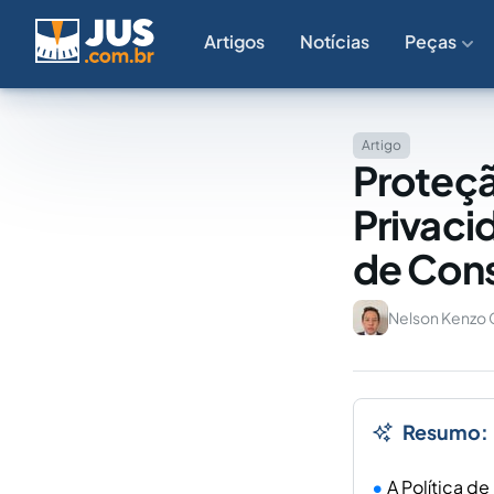
Artigos
Notícias
Peças
Artigo
Proteçã
Privaci
de Con
Nelson Kenzo 
Resumo:
A Política d