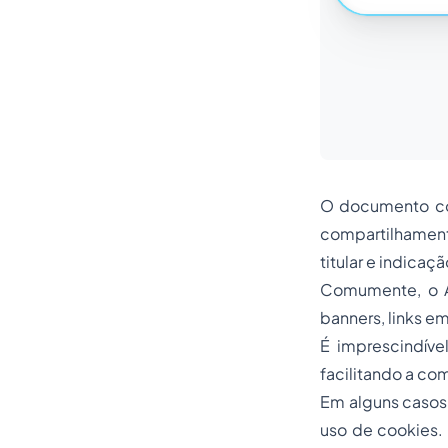
O documento con
compartilhamento
titular e indica
Comumente, o A
banners
,
links
e
É imprescindíve
facilitando a co
Em alguns casos,
uso de
cookies
.