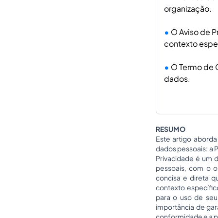
organização.
O Aviso de P
contexto espec
O Termo de C
dados.
RESUMO
Este artigo aborda
dados pessoais: a P
Privacidade é um 
pessoais, com o o
concisa e direta q
contexto específic
para o uso de seu
importância de gar
conformidade e a p