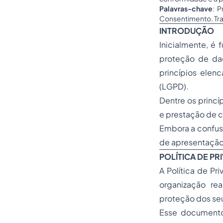
Palavras-chave
: 
Consentimento. Tra
INTRODUÇÃO
Inicialmente, é 
proteção de da
princípios elen
(LGPD).
Dentre os princí
e prestação de c
Embora a confus
de apresentação
POLÍTICA DE PR
A Política de P
organização re
proteção dos seus
Esse documento