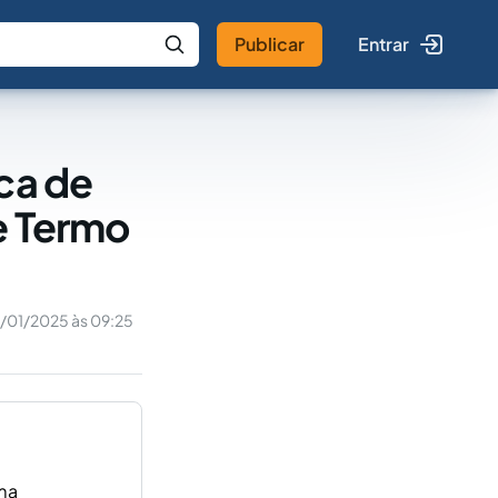
Publicar
Entrar
 IA
Buscar no Jus
ca de
e Termo
6/01/2025 às 09:25
uma