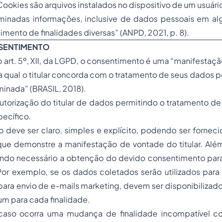
ookies são arquivos instalados no dispositivo de um usuár
minadas informações, inclusive de dados pessoais em al
imento de finalidades diversas” (ANPD, 2021, p. 8).
SENTIMENTO
art. 5º, XII, da LGPD, o consentimento é uma “manifestação
a qual o titular concorda com o tratamento de seus dados 
minada” (BRASIL, 2018).
autorização do titular de dados permitindo o tratamento d
ecífico.
deve ser claro, simples e explícito, podendo ser forneci
que demonstre a manifestação de vontade do titular. Além
ndo necessário a obtenção do devido consentimento para
Por exemplo, se os dados coletados serão utilizados para
para envio de
e-mails marketing
, devem ser disponibilizad
m para cada finalidade.
caso ocorra uma mudança de finalidade incompatível c