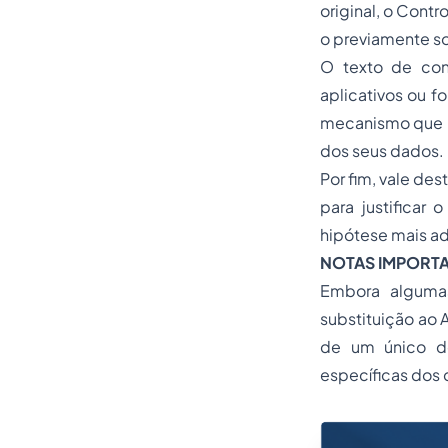
original, o Cont
o previamente so
O texto de con
aplicativos ou f
mecanismo que pe
dos seus dados.
Por fim, vale de
para justificar
hipótese mais 
NOTAS IMPORTA
Embora algumas
substituição ao A
de um único do
específicas dos 