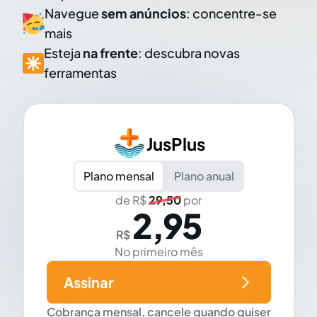
Navegue
sem anúncios
: concentre-se
mais
Esteja
na frente
: descubra novas
ferramentas
JusPlus
Plano mensal
Plano anual
de R$
29,50
por
2,95
R$
No primeiro mês
Assinar
Cobrança mensal, cancele quando quiser