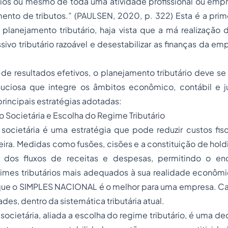
ios ou mesmo de toda uma atividade profissional ou empre
nto de tributos.” (PAULSEN, 2020, p. 322) Esta é a prime
planejamento tributário, haja vista que a má realizaçã
ssivo tributário razoável e desestabilizar as finanças da e
de resultados efetivos, o planejamento tributário deve s
uciosa que integre os âmbitos econômico, contábil e jur
rincipais estratégias adotadas:
ão Societária e Escolha do Regime Tributário
societária é uma estratégia que pode reduzir custos fisc
ceira. Medidas como fusões, cisões e a constituição de
hold
o dos fluxos de receitas e despesas, permitindo o e
mes tributários mais adequados à sua realidade econômi
que o SIMPLES NACIONAL é o melhor para uma empresa. C
ades, dentro da sistemática tributária atual.
 societária, aliada a escolha do regime tributário, é uma de