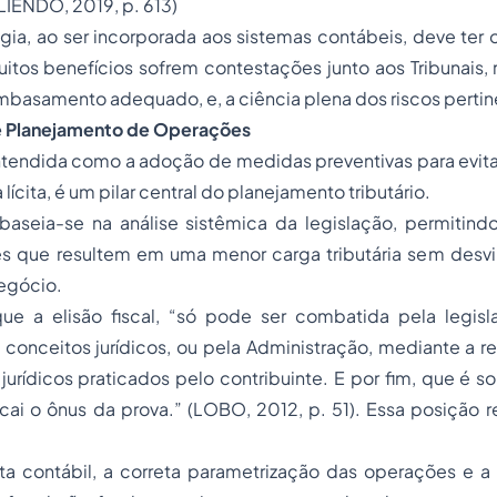
LIENDO, 2019, p. 613)
gia, ao ser incorporada aos sistemas contábeis, deve ter o 
uitos benefícios sofrem contestações junto aos Tribunais, 
mbasamento adequado, e, a ciência plena dos riscos pertin
l e Planejamento de Operações
 entendida como a adoção de medidas preventivas para evita
 lícita, é um pilar central do planejamento tributário.
baseia-se na análise sistêmica da legislação, permitindo
s que resultem em uma menor carga tributária sem desvi
egócio.
e a elisão fiscal, “só pode ser combatida pela legisl
onceitos jurídicos, ou pela Administração, mediante a re
jurídicos praticados pelo contribuinte. E por fim, que é s
ecai o ônus da prova.” (LOBO, 2012, p. 51). Essa posição r
ta contábil, a correta parametrização das operações e a 