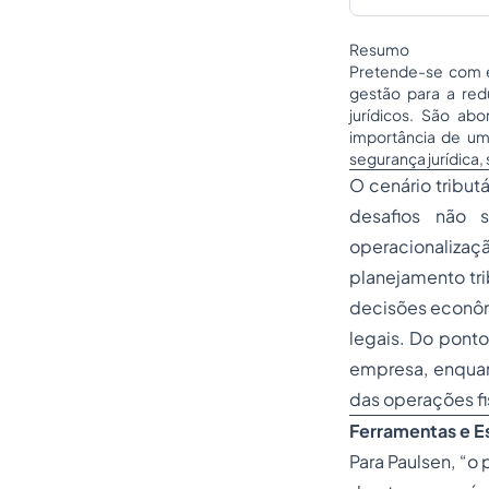
Resumo
Pretende-se com es
gestão para a red
jurídicos. São abo
importância de uma
segurança jurídica, 
O cenário tribut
desafios não 
operacionalizaç
planejamento tri
decisões econômi
legais. Do ponto
empresa, enquant
das operações fi
Ferramentas e Es
Para Paulsen, “o