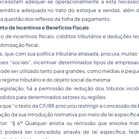
ecessitam adequar-se operacionalmente a esta necess
temática adequada no trato do estoque e vendas, além de
a questão dos reflexos da folha de pagamento.
to de Incentivos e Benefícios Fiscais
 de incentivos fiscais, créditos tributários e deduções le
otimização fiscal.
s, que com sua política tributária atrasada, procura, muita
sses “sociais”, incentivar determinados tipos de empresa
o pode ser utilizado tanto para grandes, como médias e peq
regime tributário e do objeto social da mesma.
egislação, há a permissão de redução dos tributos incid
edidos para determinados setores ou regiões.
a que “o texto da CF/88 procurou restringir a concessão de b
ação da sua introdução normativa por meio de lei específica
rior: “§ 6º Qualquer anistia ou remissão que envolva maté
só poderá ser concedida através de lei específica, fede