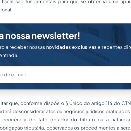
o fiscal são fundamentais para que se obtenha uma apu
ional.
a nossa newsletter!
iro a receber nossas
novidades exclusivas
e recentes di
 entrada.
ltar que, conforme dispõe o § Único do artigo 116 do CTN
oderá desconsiderar atos ou negócios jurídicos praticados
a ocorrência do fato gerador do tributo ou a naturez
 obrigação tributária, observados os procedimentos a ser