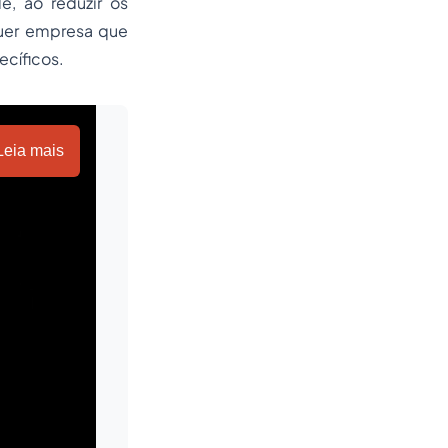
e, ao reduzir os
quer empresa que
ecíficos.
Leia mais