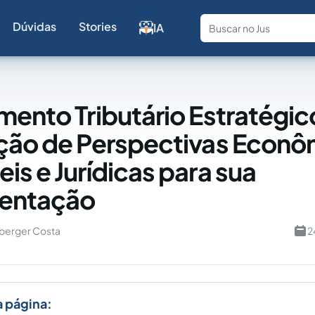
Dúvidas
Stories
IA
Fale com a
mento Tributário Estratégic
ção de Perspectivas Econô
is e Jurídicas para sua
entação
berger Costa
2
a página: