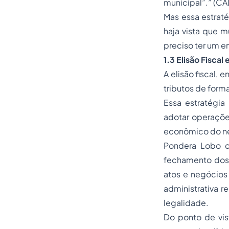
municipal”.” (CA
Mas essa estraté
haja vista que m
preciso ter um e
1.3 Elisão Fisca
A elisão fiscal,
tributos de forma
Essa estratégia 
adotar operaçõe
econômico do n
Pondera Lobo qu
fechamento dos c
atos e negócios 
administrativa r
legalidade.
Do ponto de vis