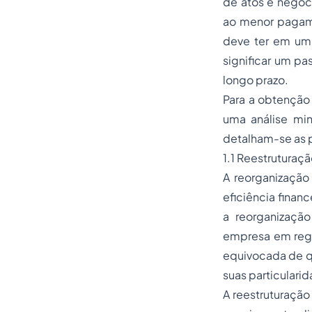
de atos e negóc
ao menor pagame
deve ter em um 
significar um pa
longo prazo.
Para a obtenção 
uma análise min
detalham-se as p
1.1 Reestruturaç
A reorganização 
eficiência finan
a reorganizaçã
empresa em regi
equivocada de 
suas particularid
A reestruturação