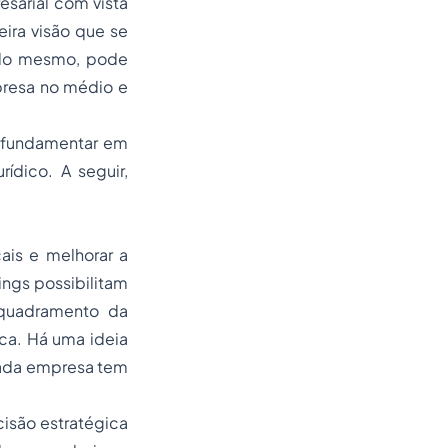
sarial com vista
ira visão que se
o do mesmo, pode
mpresa no médio e
e fundamentar em
ídico. A seguir,
ais e melhorar a
ings
possibilitam
nquadramento da
ca. Há uma ideia
ada empresa tem
cisão estratégica