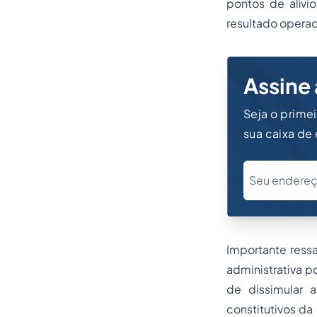
pontos de alívi
resultado operac
Assine 
Seja o prime
sua caixa de
Importante ressa
administrativa p
de dissimular 
constitutivos da