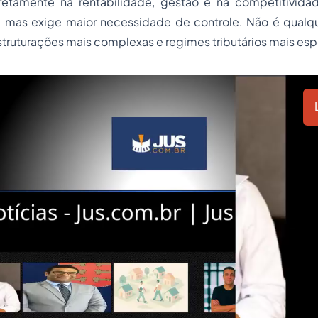
etamente na rentabilidade, gestão e na competitividad
s, mas exige maior necessidade de controle. Não é qual
truturações mais complexas e regimes tributários mais esp