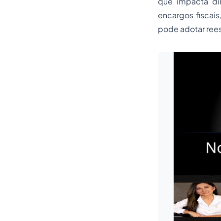
que impacta dir
encargos fiscai
pode adotar rees