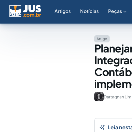
Artigos
Notícias
Peças
Artigo
Planeja
Integra
Contábe
implem
Dartagnan Lim
Leia nest