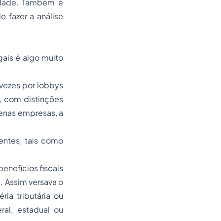
idade. Também é
 fazer a análise
gais é algo muito
s vezes por
lobbys
s, com distinções
uenas empresas, a
entes, tais como
enefícios fiscais
. Assim versava o
ria tributária ou
ral, estadual ou