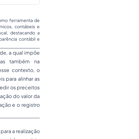
como ferramenta de
micos, contábeis e
scal, destacando a
arência contábil e
ade, a qual impõe
 mas também na
esse contexto, o
s para alinhar as
edir os preceitos
zação do valor da
ação e o registro
para a realização