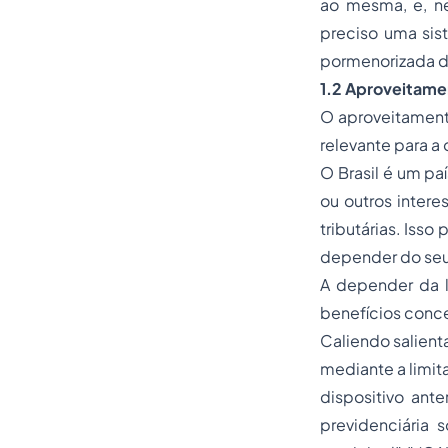
ao mesma, e, n
preciso uma sis
pormenorizada d
1.2 Aproveitamen
O aproveitamento
relevante para a 
O Brasil é um paí
ou outros intere
tributárias. Iss
depender do seu 
A depender da l
benefícios conc
Caliendo salient
mediante a limit
dispositivo ante
previdenciária 