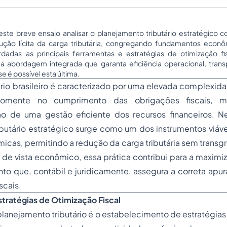
te breve ensaio analisar o planejamento tributário estratégico 
ução lícita da carga tributária, congregando fundamentos econô
rdadas as principais ferramentas e estratégias de otimização fi
 abordagem integrada que garanta eficiência operacional, transp
se é possível esta última.
ário brasileiro é caracterizado por uma elevada complexid
somente no cumprimento das obrigações fiscais,
ão de uma gestão eficiente dos recursos financeiros. N
butário estratégico surge como um dos instrumentos viávei
cas, permitindo a redução da carga tributária sem transgr
 de vista econômico, essa prática contribui para a maximi
o que, contábil e juridicamente, assegura a correta apur
scais.
tratégias de Otimização Fiscal
 planejamento tributário é o estabelecimento de estratégias 