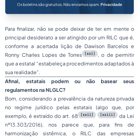
Os boletins são gratuitos. Não enviamos spam.
Privacidade
Para finalizar, não se pode deixar de ter em mente o
principal desiderato a ser atingido por um RILC que é,
conforme a acertada lição de Dawison Barcelos e
[xxi]
Ronny Charles Lopes de Torres
, o de permitir
que a estatal “
estabeleça procedimentos adaptados à
sua realidade
”.
Afinal, estatais podem ou não basear seus
regulamentos na NLGLC?
Bom, considerando a prevalência da natureza privada
no regime jurídico pelas estatais (algo que, por
[xxii]
[xxiii]
exemplo, é extraído do art. 68
da Lei
nº13.303/2016), nos parece que, para fins de
harmonização sistêmica, o RILC das empresas