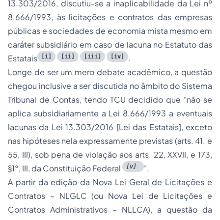
13.303/2016, discutiu-se a inaplicabilidade da Lei nº
8.666/1993, às licitações e contratos das empresas
públicas e sociedades de economia mista mesmo em
caráter subsidiário em caso de lacuna no Estatuto das
[i]
[ii]
[iii]
[iv]
Estatais
.
Longe de ser um mero debate acadêmico, a questão
chegou inclusive a ser discutida no âmbito do Sistema
Tribunal de Contas, tendo TCU decidido que "
não se
aplica subsidiariamente a Lei 8.666/1993 a eventuais
lacunas da Lei 13.303/2016 [Lei das Estatais], exceto
nas hipóteses nela expressamente previstas (arts. 41. e
55, III), sob pena de violação aos arts. 22, XXVII, e 173,
[v]
§1°, III, da Constituição Federal
".
A partir da edição da Nova Lei Geral de Licitações e
Contratos – NLGLC (ou Nova Lei de Licitações e
Contratos Administrativos – NLLCA), a questão da