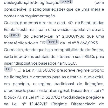
[xxiv]
deslegalização/delegificação
(com
considerável discricionariedade) que de uma mera e
comezinha regulamentação.
Ou seja, podemos dizer que o art. 40. do Estatuto das
Estatais está mais para uma versão superlativa do art.
[xxv]
86
do Decreto-Lei nº 2.300/1986 que uma
[xxvi]
mera réplica do art. 119
da Lei nº 8.666/1993.
Outrossim, desde que haja compatibilidade sistêmica,
nada impede as estatais de alterarem seus RILCs para
inserir dispositivos baseados na NLGLC.
[i]
“(...) a Lei nº 13.303/16 prescreve regime próprio
de licitações e contratos para as estatais, que exclui,
em princípio, o regime tradicional de licitações,
direcionado para a estatal em geral, baseado na Lei nº
8.666/93, na Lei nº 10.520/02 (modalidade pregão) e
na Lei nº 12.462/12 (Regime Diferenciado de