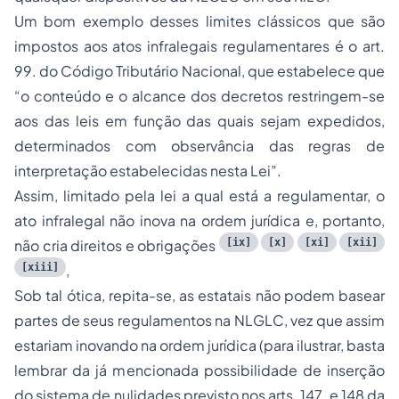
Um bom exemplo desses limites clássicos que são
impostos aos atos infralegais regulamentares é o art.
99. do Código Tributário Nacional, que estabelece que
“
o conteúdo e o alcance dos decretos restringem-se
aos das leis em função das quais sejam expedidos,
determinados com observância das regras de
interpretação estabelecidas nesta Lei
”.
Assim, limitado pela lei a qual está a regulamentar, o
ato infralegal não inova na ordem jurídica e, portanto,
[ix]
[x]
[xi]
[xii]
não cria direitos e obrigações
[xiii]
,
Sob tal ótica, repita-se, as estatais não podem basear
partes de seus regulamentos na NLGLC, vez que assim
estariam inovando na ordem jurídica (para ilustrar, basta
lembrar da já mencionada possibilidade de inserção
do sistema de nulidades previsto nos arts. 147. e 148 da