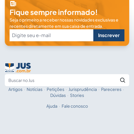
Fique sempre informado!
Seja o primeiro a receber nossas novidades exclusivas e
recentes diretamente em sua caixa de entrada.
Inscrever
Artigos
·
Notícias
·
Petições
·
Jurisprudência
·
Pareceres
·
Fale com a IA
Buscar no Jus
Dúvidas
·
Stories
Ajuda
·
Fale conosco