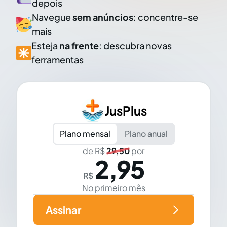
depois
Navegue
sem anúncios
: concentre-se
mais
Esteja
na frente
: descubra novas
ferramentas
JusPlus
Plano mensal
Plano anual
de R$
29,50
por
2,95
R$
No primeiro mês
Assinar