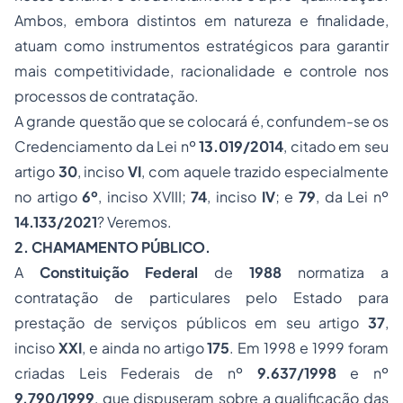
Ambos, embora distintos em natureza e finalidade,
atuam como instrumentos estratégicos para garantir
mais competitividade, racionalidade e controle nos
processos de contratação.
A grande questão que se colocará é, confundem-se os
Credenciamento da Lei nº
13.019/2014
, citado em seu
artigo
30
, inciso
VI
, com aquele trazido especialmente
no artigo
6º
, inciso XVIII;
74
, inciso
IV
; e
79
, da Lei nº
14.133/2021
? Veremos.
2. CHAMAMENTO PÚBLICO.
A
Constituição Federal
de
1988
normatiza a
contratação de particulares pelo Estado para
prestação de serviços públicos em seu artigo
37
,
inciso
XXI
, e ainda no artigo
175
. Em 1998 e 1999 foram
criadas Leis Federais de nº
9.637/1998
e nº
9.790/1999
, que dispuseram sobre a qualificação das