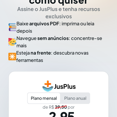
Assine o JusPlus e tenha recursos
exclusivos
Baixe
arquivos PDF
: imprima ou leia
depois
Navegue
sem anúncios
: concentre-se
mais
Esteja
na frente
: descubra novas
ferramentas
JusPlus
Plano mensal
Plano anual
de R$
29,50
por
2,95