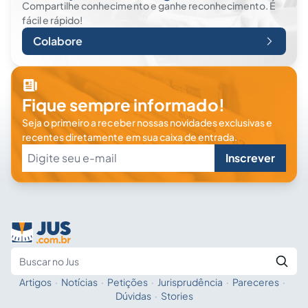
Compartilhe conhecimento e ganhe reconhecimento. É
fácil e rápido!
Colabore
Fique sempre informado!
Seja o primeiro a receber nossas novidades exclusivas e
recentes diretamente em sua caixa de entrada.
Inscrever
Artigos
·
Notícias
·
Petições
·
Jurisprudência
·
Pareceres
·
Fale com a IA
Buscar no Jus
Dúvidas
·
Stories