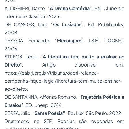
2021.
ALLIGHIERI, Dante. “
A Divina Comédia
”. Ed. Clube de
Literatura Clássica. 2025.
DE CAMÕES, Luis. “
Os Lusíadas
”. Ed. Publibooks.
2008.
PESSOA, Fernando. “
Mensagem
”. L&M. POCKET.
2006.
STRECK, Lênio. “
A literatura tem muito a ensinar ao
Direito
”. Artigo disponível em:
https://oabrj.org.br/tribuna/oabrj-relanca-
campanha-fique-legal/literatura-tem-muito-ensinar-
ao-direito
.
DE SANT’ANNA, Affonso Romano. “
Trajetória Poética e
Ensaios
”. ED. Unesp. 2014.
SERPA, Júlio. “
Santa Poesia”
. Ed. Lux. São Paulo. 2022.
Drummond no STF: Poesias são evocadas em