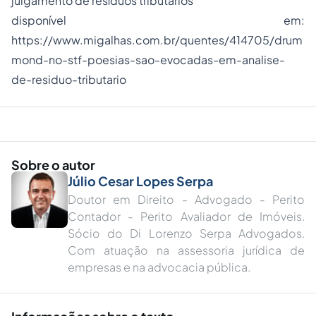
julgamento de resíduos tributários
disponível em:
https://www.migalhas.com.br/quentes/414705/drum
mond-no-stf-poesias-sao-evocadas-em-analise-
de-residuo-tributario
Sobre o autor
Júlio Cesar Lopes Serpa
Doutor em Direito - Advogado - Perito
Contador - Perito Avaliador de Imóveis.
Sócio do Di Lorenzo Serpa Advogados.
Com atuação na assessoria jurídica de
empresas e na advocacia pública.