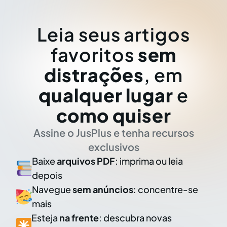
Leia seus artigos
favoritos
sem
distrações
, em
qualquer lugar
e
como quiser
Assine o JusPlus e tenha recursos
exclusivos
Baixe
arquivos PDF
: imprima ou leia
depois
Navegue
sem anúncios
: concentre-se
mais
Esteja
na frente
: descubra novas