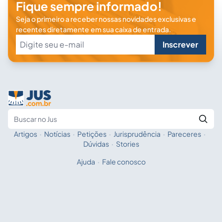
Fique sempre informado!
Seja o primeiro a receber nossas novidades exclusivas e
recentes diretamente em sua caixa de entrada.
Inscrever
Artigos
·
Notícias
·
Petições
·
Jurisprudência
·
Pareceres
·
Fale com a IA
Buscar no Jus
Dúvidas
·
Stories
Ajuda
·
Fale conosco