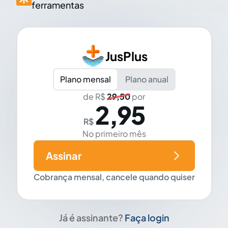
ferramentas
JusPlus
Plano mensal
Plano anual
de R$
29,50
por
2,95
R$
No primeiro mês
Assinar
Cobrança mensal, cancele quando quiser
Já é assinante?
Faça login