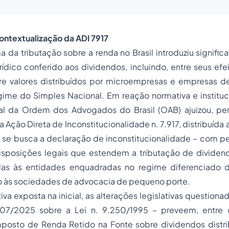
contextualização da ADI 7917
a da tributação sobre a renda no Brasil introduziu signific
rídico conferido aos dividendos, incluindo, entre seus efei
e valores distribuídos por microempresas e empresas 
ime do Simples Nacional. Em reação normativa e instituci
al da Ordem dos Advogados do Brasil (OAB) ajuizou, pe
 a Ação Direta de Inconstitucionalidade n. 7.917, distribuída
l se busca a declaração de inconstitucionalidade – com 
disposições legais que estendem a tributação de dividend
ndas às entidades enquadradas no regime diferenciado 
o às sociedades de advocacia de pequeno porte.
va exposta na inicial, as alterações legislativas questiona
207/2025 sobre a Lei n. 9.250/1995 – preveem, entre 
mposto de Renda Retido na Fonte sobre dividendos distr