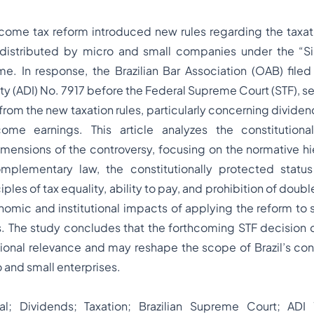
income tax reform introduced new rules regarding the taxat
 distributed by micro and small companies under the “S
me. In response, the Brazilian Bar Association (OAB) filed
ity (ADI) No. 7917 before the Federal Supreme Court (STF), s
from the new taxation rules, particularly concerning divide
ome earnings. This article analyzes the constitutional
dimensions of the controversy, focusing on the normative 
mplementary law, the constitutionally protected statu
ples of tax equality, ability to pay, and prohibition of double
nomic and institutional impacts of applying the reform to 
s. The study concludes that the forthcoming STF decision ca
utional relevance and may reshape the scope of Brazil’s cons
 and small enterprises.
l; Dividends; Taxation; Brazilian Supreme Court; ADI