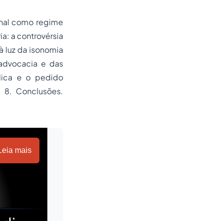
onal como regime
a: a controvérsia
à luz da isonomia
 advocacia e das
ídica e o pedido
. 8. Conclusões.
Leia mais