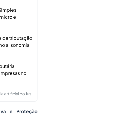
 Simples
 micro e
 da tributação
omo a isonomia
butária
 empresas no
artificial do Jus.
iva e Proteção