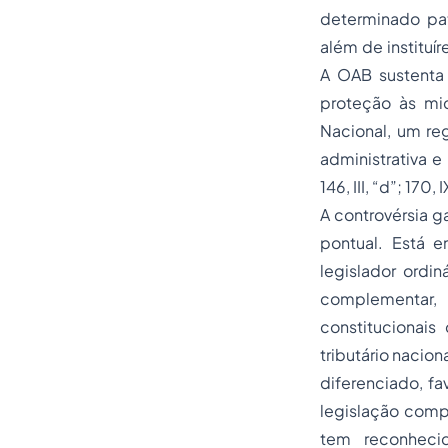
determinado pat
além de instituí
A OAB sustenta 
proteção às mi
Nacional, um r
administrativa e
146, III, “d”; 170
A controvérsia g
pontual. Está 
legislador ordin
complementar, 
constitucionai
tributário nacio
diferenciado, f
legislação comp
tem reconheci