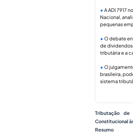
A ADI 7917 n
Nacional, anal
pequenas emp
O debate env
de dividendos 
tributária e a
O julgamento 
brasileira, po
sistema tributá
Tributação de 
Constitucional à
Resumo