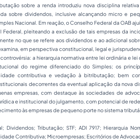
butação sobre a renda introduziu nova disciplina relativ
da sobre dividendos, inclusive alcançando micro e pe
mples Nacional. Em reação, o Conselho Federal da OAB ajui
 Federal, pleiteando a exclusão de tais empresas da inci
mente no que se refere aos dividendos e ao adicional sobr
xamina, em perspectiva constitucional, legal e jurisprudenc
ontrovérsia: a hierarquia normativa entre lei ordinária e le
tucional do regime diferenciado do Simples; os princí
pacidade contributiva e vedação à bitributação; bem c
titucionais decorrentes da eventual aplicação da nova disc
uenas empresas, com destaque às sociedades de advoca
urídica e institucional do julgamento, com potencial de rede
recimento às empresas de pequeno porte no sistema tributári
l; Dividendos; Tributação; STF; ADI 7917; Hierarquia Nor
cidade Contributiva; Microempresas; Escritórios de Advocac