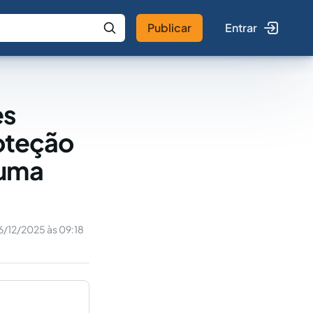
Publicar
Entrar
 IA
Buscar no Jus
es
roteção
 uma
6/12/2025 às 09:18