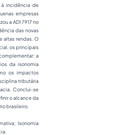
a à incidência de
quenas empresas
zou a ADI 7917 no
dência das novas
e altas rendas. O
ial, os principais
i complementar; a
pios da isonomia
omo os impactos
iplina tributária
cia. Conclui-se
finir o alcance da
o brasileiro.
mativa; Isonomia
ia.