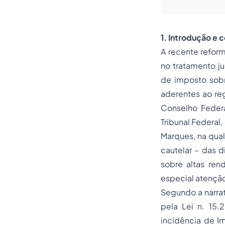
1. Introdução e 
A recente reform
no tratamento ju
de imposto sobr
aderentes ao reg
Conselho Feder
Tribunal Federal,
Marques, na qua
cautelar – das 
sobre altas re
especial atençã
Segundo a narrati
pela Lei n. 15.
incidência de I