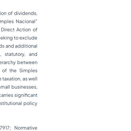
ion of dividends,
imples Nacional”
 Direct Action of
eeking to exclude
nds and additional
, statutory, and
hierarchy between
s of the Simples
 taxation, as well
small businesses,
rries significant
titutional policy
 7917; Normative