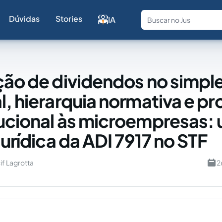
Dúvidas
Stories
IA
Fale com a
ção de dividendos no simpl
l, hierarquia normativa e p
ucional às microempresas:
jurídica da ADI 7917 no STF
if Lagrotta
2