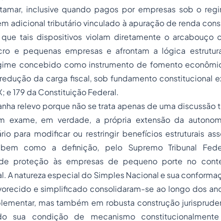
amar, inclusive quando pagos por empresas sob o regi
rem adicional tributário vinculado à apuração de renda con
que tais dispositivos violam diretamente o arcabouço c
cro e pequenas empresas e afrontam a lógica estrutur
egime concebido como instrumento de fomento econômico
 redução da carga fiscal, sob fundamento constitucional e
, IX; e 179 da Constituição Federal.
anha relevo porque não se trata apenas de uma discussão t
em exame, em verdade, a própria extensão da autonom
ário para modificar ou restringir benefícios estruturais as
bem como a definição, pelo Supremo Tribunal Feder
s de proteção às empresas de pequeno porte no cont
nal. A natureza especial do Simples Nacional e sua confor
avorecido e simplificado consolidaram-se ao longo dos an
lementar, mas também em robusta construção jurispruden
do sua condição de mecanismo constitucionalmente 