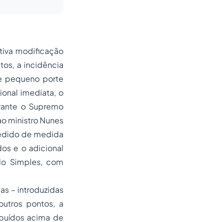
ativa modificação
tos, a incidência
de pequeno porte
onal imediata, o
rante o Supremo
 ao ministro Nunes
pedido de medida
os e o adicional
do Simples, com
das – introduzidas
outros pontos, a
ibuídos acima de