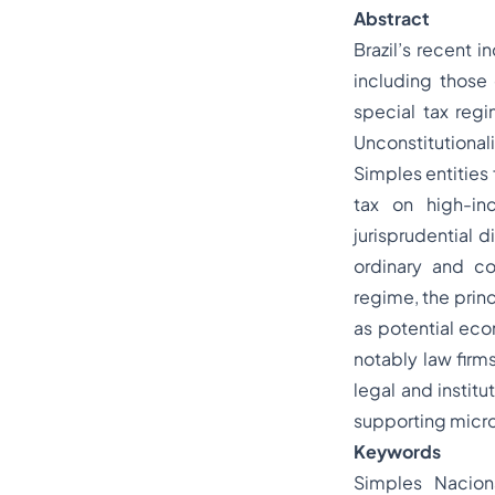
Abstract
Brazil’s recent 
including those
special tax regi
Unconstitutional
Simples entities 
tax on high-inc
jurisprudential 
ordinary and co
regime, the princi
as potential eco
notably law firm
legal and instit
supporting micro
Keywords
Simples Naciona