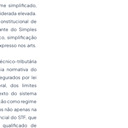
me simplificado,
siderada elevada.
onstitucional de
ante do Simples
, simplificação
xpresso nos arts.
écnico-tributária
ia normativa do
segurados por lei
al, dos limites
exto do sistema
mação como regime
os não apenas na
cial do STF, que
qualificado de