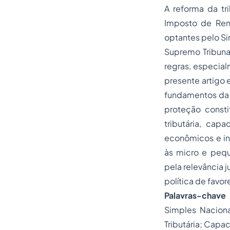
A reforma da tri
Imposto de Ren
optantes pelo Si
Supremo Tribunal
regras, especial
presente artigo e
fundamentos da c
proteção consti
tributária, ca
econômicos e ins
às micro e peq
pela relevância j
política de favo
Palavras-chave
Simples Naciona
Tributária; Capa