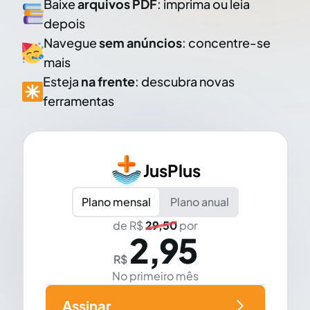
Baixe
arquivos PDF
: imprima ou leia
depois
Navegue
sem anúncios
: concentre-se
mais
Esteja
na frente
: descubra novas
ferramentas
JusPlus
Plano mensal
Plano anual
de R$
29,50
por
2,95
R$
No primeiro mês
Assinar