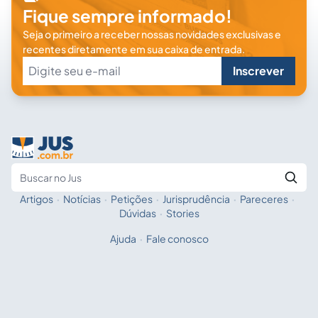
Fique sempre informado!
Seja o primeiro a receber nossas novidades exclusivas e
recentes diretamente em sua caixa de entrada.
Inscrever
Artigos
·
Notícias
·
Petições
·
Jurisprudência
·
Pareceres
·
Fale com a IA
Buscar no Jus
Dúvidas
·
Stories
Ajuda
·
Fale conosco