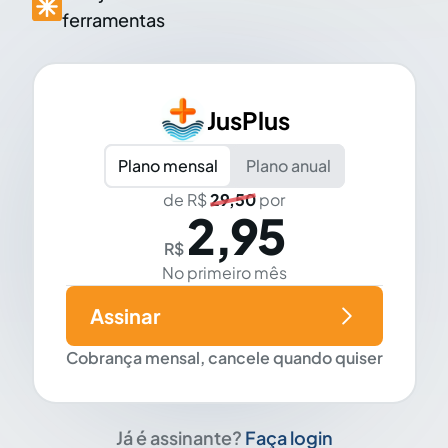
ferramentas
JusPlus
Plano mensal
Plano anual
de R$
29,50
por
2,95
R$
No primeiro mês
Assinar
Cobrança mensal, cancele quando quiser
Já é assinante?
Faça login