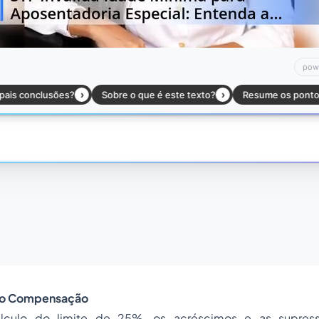
Não Compensação
álculo do limite de 25%, os acréscimos e as supre