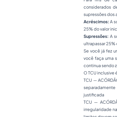
considerados de
supressões dos ac
Acréscimos:
A s
25% do valor inic
Supressões:
A s
ultrapassar 25% d
Se você já fez 
você faça uma s
continua sendo z
O TCU inclusive 
TCU — ACÓRDÃO 
separadamente p
justificada
TCU — ACÓRDÃO
irregularidade 
limites devem se