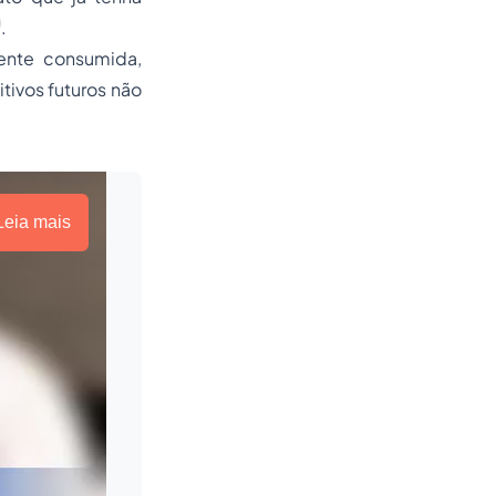
.
ente consumida,
tivos futuros não
Leia mais