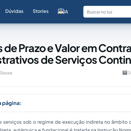
Dúvidas
Stories
IA
Fale com a
s de Prazo e Valor em Contr
trativos de Serviços Conti
 Sousa
3
a página:
e serviços sob o regime de execução indireta no âmbito 
direta, autárquica e fundacional é tratada na Instrução Norm