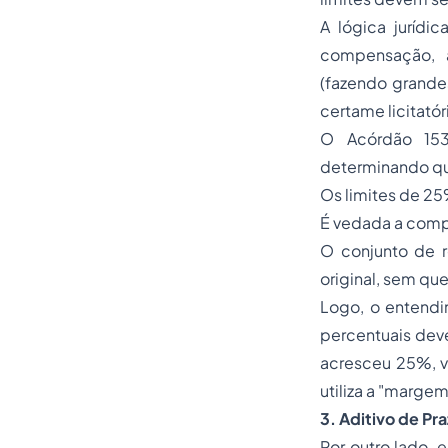
A lógica jurídi
compensação, a
(fazendo grande
certame licitatóri
O Acórdão 153
determinando q
Os limites de 25%
É vedada a comp
O conjunto de 
original, sem que
Logo, o entendi
percentuais deve
acresceu 25%, 
utiliza a "marge
3. Aditivo de Pr
Por outro lado, 