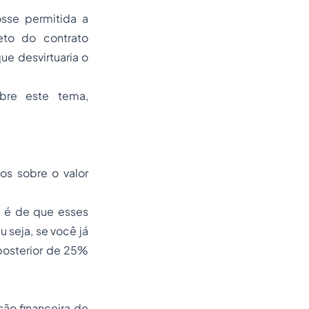
osse permitida a
eto do contrato
e desvirtuaria o
bre este tema,
s sobre o valor
) é de que esses
seja, se você já
osterior de 25%
são financeira de