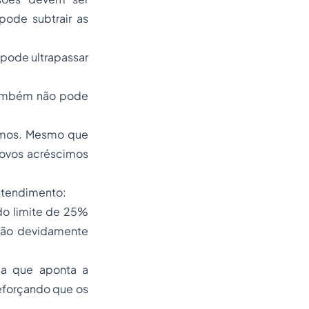
pode subtrair as
 pode ultrapassar
também não pode
cimos. Mesmo que
novos acréscimos
entendimento:
o limite de 25%
ação devidamente
a que aponta a
eforçando que os