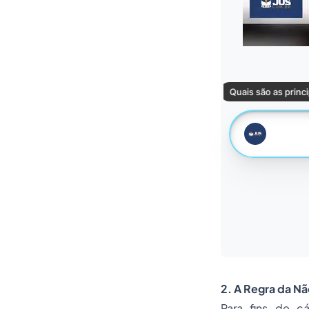
2. A Regra da 
Para fins de c