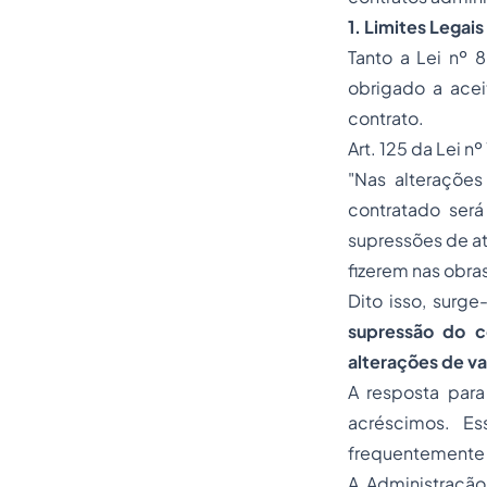
1. Limites Lega
Tanto a Lei nº 
obrigado a acei
contrato.
Art. 125 da Lei n
"Nas alterações 
contratado será
supressões de até
fizerem nas obras
Dito isso, surg
supressão do co
alterações de va
A resposta para
acréscimos. Es
frequentemente 
A Administração