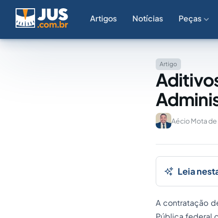
Artigos
Notícias
Peças
Artigo
Aditivo
Adminis
Aécio Mota de
Leia nest
A contratação d
Pública federal 