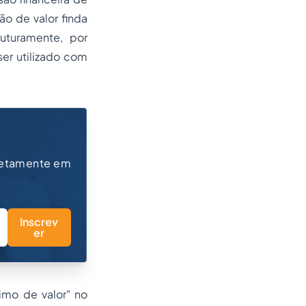
ão de valor finda
futuramente, por
ser utilizado com
retamente em
Inscrev
er
imo de valor" no