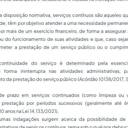
.
 disposição normativa, serviços contínuos são aqueles qu
ade, têm por objetivo atender a uma necessidade permanen
or mais de um exercício financeiro, de forma a assegurar
ou do funcionamento de suas atividades e que, caso seja
ter a prestação de um serviço público ou o cumpri
ontinuidade do serviço é determinado pela essenci
forma ininterrupta nas atividades administrativas, p
 da prestação do serviço público (Acórdão 10138/2017,
de prazo em serviços continuados (como limpeza ou vig
prestação por períodos sucessivos (geralmente até 
10 anos na Lei 14.133/2021).
gumas indagações surgem acerca da possibilidade de
strativos de serviços contínuos, tema sob o qual nos debru