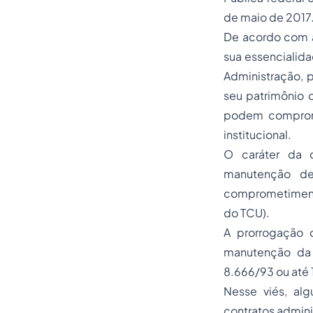
de maio de 2017
De acordo com a
sua essencialid
Administração, p
seu patrimônio 
podem comprome
institucional.
O caráter da c
manutenção de 
comprometimento
do TCU).
A prorrogação 
manutenção da 
8.666/93 ou até 
Nesse viés, al
contratos admini