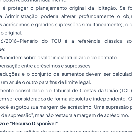
ca é proteger o planejamento original da licitação. Se f
 Administração poderia alterar profundamente o obj
s acréscimos e grandes supressões simultaneamente), o qu
o original.
6/2016-Plenário do TCU é a referência clássica so
ue:
 incidem sobre o valor inicial atualizado do contrato.
ensação entre acréscimos e supressões.
reduções e o conjunto de aumentos devem ser calculado
 um anule o outro para fins de limite legal.
mento consolidado do Tribunal de Contas da União (TCU
m ser considerados de forma absoluta e independente. Ou 
você esgotou sua margem de acréscimo. Uma supressão p
m de supressão", mas não restaura a margem de acréscimo.
azo e "Recurso Disponível"
embora um aditivo de prazo tenha na prática uma repercus