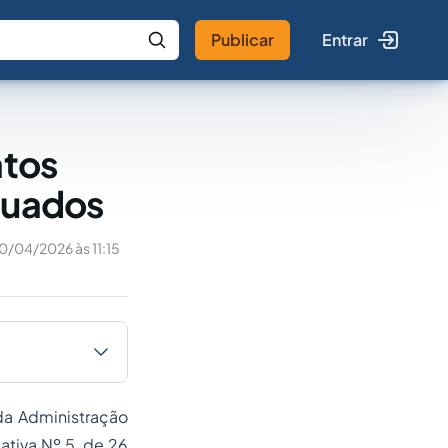
Publicar
Entrar
 IA
Buscar no Jus
atos
nuados
0/04/2026 às 11:15
da Administração
ativa Nº 5, de 26