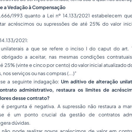
is e a Vedação à Compensação
8.666/1993 quanto a Lei nº 14.133/2021 estabelecem qu
tar acréscimos ou supressões de até 25% do valor inici
º 14.133/2021:
unilaterais a que se refere o inciso I do caput do art. 
 obrigado a aceitar, nas mesmas condições contratuai
 25% (vinte e cinco por cento) do valor inicial atualizado 
, nos serviços ou nas compras (...)"
e-se a seguinte indagação:
Um aditivo de alteração unilat
ntrato administrativo, restaura os limites de acrésci
lores desse contrato?
 é pergunta é negativa. A supressão não restaura a m
se é um ponto crucial da gestão de contratos admi
gera dúvidas.
 não pode realizar novos acréscimos de valor em contr