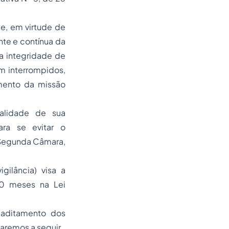
e, em virtude de
te e contínua da
 a integridade de
m interrompidos,
mento da missão
alidade de sua
ara se evitar o
 Segunda Câmara,
ilância) visa a
60 meses na Lei
 aditamento dos
çaremos a seguir.