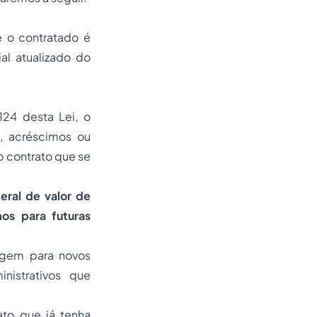
e o contratado é
al atualizado do
124 desta Lei, o
s, acréscimos ou
do contrato que se
eral de valor de
mos para futuras
argem para novos
nistrativos que
ato que já tenha