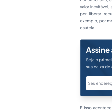
valor inevitável
por liberar rec
exemplo, por mei
cautela.
Assine 
Seja o prime
sua caixa de
E isso acontece