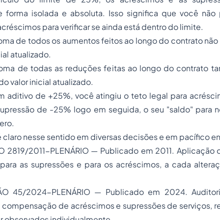
 forma isolada e absoluta. Isso significa que você não 
réscimos para verificar se ainda está dentro do limite.
oma de todos os aumentos feitos ao longo do contrato não
ial atualizado.
oma de todas as reduções feitas ao longo do contrato 
o valor inicial atualizado.
um aditivo de +25%, você atingiu o teto legal para acrés
upressão de -25% logo em seguida, o seu "saldo" para 
ero.
é claro nesse sentido em diversas decisões e em pacífico 
2819/2011-PLENÁRIO — Publicado em 2011. Aplicação d
ara as supressões e para os acréscimos, a cada alter
 45/2024-PLENÁRIO — Publicado em 2024. Auditori
na compensação de acréscimos e supressões de serviços, r
r observados individualmente.