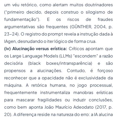
um véu retórico, como alertam muitos doutrinadores
(“primeiro decido, depois construo o silogismo de
fundamentação”). E os riscos de fraudes
argumentativas são frequentes (GÜNTHER, 2004, p.
23-24). O registro do
prompt
revela a instrução dada à
IAgen, desnudando o iter lógico de forma crua.
(iv) Alucinação versus erística:
Críticos apontam que
os
Large Language Models
(LLMs) "escondem" a razão
decisória (
black
boxes/intransparência) e são
propensos a alucinações. Contudo, é forçoso
reconhecer que a opacidade não é exclusividade da
máquina. A retórica humana, no jogo processual,
frequentemente instrumentaliza manobras erísticas
para mascarar fragilidades ou induzir conclusões,
como bem aponta João Maurício Adeodato (2017, p.
20). A diferença reside na natureza do erro: a IA alucina