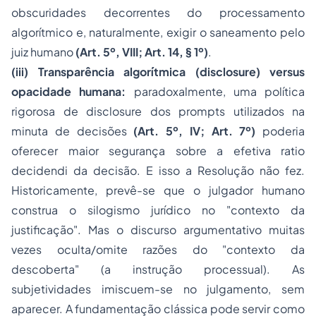
obscuridades decorrentes do processamento
algorítmico e, naturalmente, exigir o saneamento pelo
juiz humano
(Art. 5º, VIII; Art. 14, § 1º)
.
(iii) Transparência algorítmica (
disclosure
)
versus
opacidade humana:
paradoxalmente, uma política
rigorosa de
disclosure
dos
prompts
utilizados na
minuta de decisões
(Art. 5º, IV; Art. 7º)
poderia
oferecer maior segurança sobre a efetiva
ratio
decidendi
da decisão. E isso a Resolução não fez.
Historicamente, prevê-se que o julgador humano
construa o silogismo jurídico no "contexto da
justificação". Mas o discurso argumentativo muitas
vezes oculta/omite razões do "contexto da
descoberta" (a instrução processual). As
subjetividades imiscuem-se no julgamento, sem
aparecer. A fundamentação clássica pode servir como