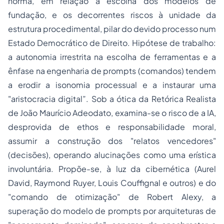
norma, em relação à escolha dos modelos de
fundação, e os decorrentes riscos à unidade da
estrutura procedimental, pilar do devido processo num
Estado Democrático de Direito. Hipótese de trabalho:
a autonomia irrestrita na escolha de ferramentas e a
ênfase na engenharia de
prompts
(comandos) tendem
a erodir a isonomia processual e a instaurar uma
"aristocracia digital”. Sob a ótica da Retórica Realista
de João Maurício Adeodato, examina-se o risco de a IA,
desprovida de
ethos
e responsabilidade moral,
assumir a construção dos "relatos vencedores"
(decisões), operando alucinações como uma erística
involuntária. Propõe-se, à luz da cibernética (Aurel
David, Raymond Ruyer, Louis Couffignal e outros) e do
"comando de otimização" de Robert Alexy, a
superação do modelo de
prompts
por arquiteturas de