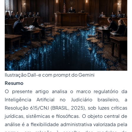
Ilustração Dall-e com prompt do Gemini
Resumo
O presente artigo analisa o marco regulatório da
Inteligência Artificial no Judiciário brasileiro, a
Resolução 615/CNJ (BRASIL, 2025), sob luzes críticas
jurídicas, sistêmicas e filosóficas. O objeto central de
análise é a flexibilidade administrativa valorizada pela