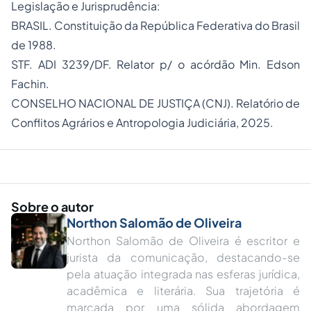
​Legislação e Jurisprudência:
​BRASIL. Constituição da República Federativa do Brasil
de 1988.
​STF. ADI 3239/DF. Relator p/ o acórdão Min. Edson
Fachin.
​CONSELHO NACIONAL DE JUSTIÇA (CNJ). Relatório de
Conflitos Agrários e Antropologia Judiciária, 2025.
Sobre o autor
Northon Salomão de Oliveira
Northon Salomão de Oliveira é escritor e
jurista da comunicação, destacando-se
pela atuação integrada nas esferas jurídica,
acadêmica e literária. Sua trajetória é
marcada por uma sólida abordagem