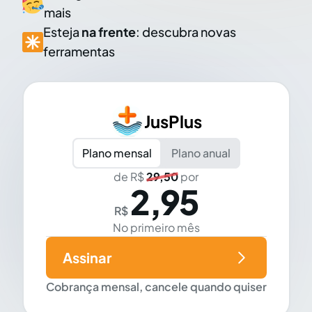
mais
Esteja
na frente
: descubra novas
ferramentas
JusPlus
Plano mensal
Plano anual
de R$
29,50
por
2,95
R$
No primeiro mês
Assinar
Cobrança mensal, cancele quando quiser