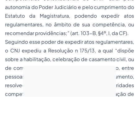
autonomia do Poder Judiciário e pelo cumprimento do
Estatuto da Magistratura, podendo expedir atos
regulamentares, no âmbito de sua competência, ou
recomendar providências;” (art. 103-B, §4º, I, da CF).
Seguindo esse poder de expedir atos regulamentares,
o CNJ expediu a Resolução n 175/13, a qual “dispõe
sobre a habilitação, celebração de casamento civil, ou
de conversão de união estável em casamento, entre
pessoas do mesmo sexo.” E, neste documento,
resolve-se, no art. 1º, que “é vedada às autoridades
competentes a recusa de habilitação, celebração de
casamento civil ou de conversão de união estável em
casamento entre pessoas do mesmo sexo” (Resolução
175, CNJ).