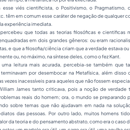
sse viés cientificista, o Positivismo, o Pragmatismo, o
tc. têm em comum esse caráter de negação de qualquer 
 da experiência imediata.
ercebeu que todas as teorias filosóficas e cientificas m
enquadradas em dois grandes gêneros: ou eram racionalist
stas, e que a filosofia/ciência criam que a verdade estava 
ente ou, no máximo, na síntese deles, como o fez Kant.
 uma leitura mais acurada, percebia-se também que tan
 terminavam por desembocar na Metafísica, além disso
as vezes inacessíveis para aqueles que não fossem especial
William James tanto criticava, pois a noção de verdade 
problemas reais do homem; ora, o mundo se preparando pa
rtando sobre temas que não ajudavam em nada na soluç
diatos das pessoas. Por outro lado, muitos homens tid
alor da teoria e do pensamento abstrato, como era o caso
estes um martelo era útil, um carro era útil, uma agulha er