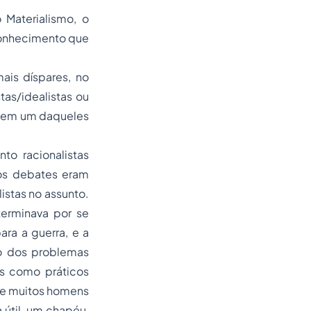
 Materialismo, o
conhecimento que
ais díspares, no
as/idealistas ou
ou em um daqueles
to racionalistas
 os debates eram
istas no assunto.
terminava por se
ra a guerra, e a
ão dos problemas
os como práticos
 de muitos homens
a útil, um chapéu,