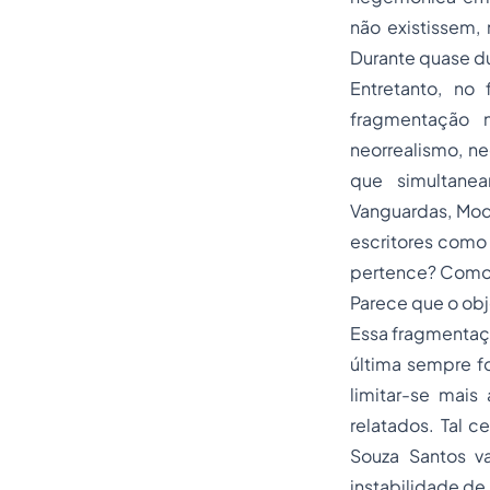
não existissem,
Durante quase du
Entretanto, no
fragmentação n
neorrealismo, n
que simultane
Vanguardas, Mode
escritores como
pertence? Como c
Parece que o obj
Essa fragmentaç
última sempre fo
limitar-se mais
relatados. Tal c
Souza Santos v
instabilidade de