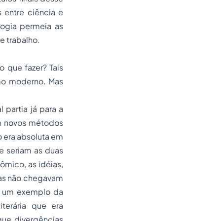
 entre ciência e
ogia permeia as
e trabalho.
 que fazer? Tais
smo moderno. Mas
partia já para a
vam novos métodos
ão era absoluta em
e seriam as duas
mico, as idéias,
árias não chegavam
o, um exemplo da
terária que era
que divergências