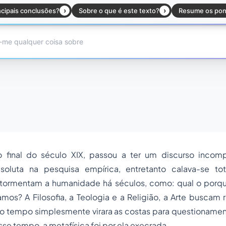
do final do século XIX, passou a ter um discurso incom
bsoluta na pesquisa empírica, entretanto calava-se to
tormentam a humanidade há séculos, como: qual o porqu
os? A Filosofia, a Teologia e a Religião, a Arte buscam 
to tempo simplesmente virara as costas para questioname
sse tempo, a metafísica foi por ela execrada.