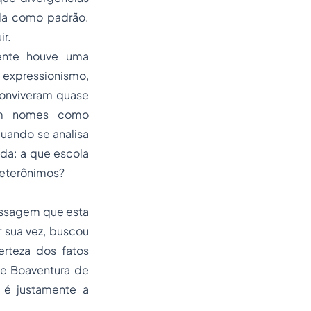
ola como padrão.
ir.
mente houve uma
expressionismo,
conviveram quase
 em nomes como
quando se analisa
da: a que escola
heterônimos?
assagem que esta
r sua vez, buscou
erteza dos fatos
que Boaventura de
 é justamente a