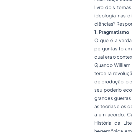
livro dois tema
ideologia nas di
ciências? Respon
1. Pragmatismo
O que é a verda
perguntas foram
qual era o conte
Quando William
terceira revoluç
de produção, o ca
seu poderio eco
grandes guerras 
as teorias e os d
a um acordo. Ca
História da Li
hegemônica em u