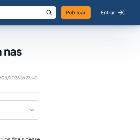
Publicar
Entrar
 IA
Buscar no Jus
a nas
/05/2026 às 23:42
ulos finais desse