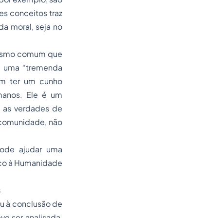
es conceitos traz
a moral, seja no
tarismo comum que
 é uma “tremenda
em ter um cunho
manos. Ele é um
m as verdades de
 comunidade, não
pode ajudar uma
ico à Humanidade
s
u à conclusão de
ve ser analisada,