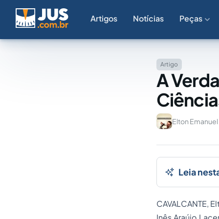
Artigos
Notícias
Peças
Artigo
A Verda
Ciência
Elton Emanuel 
Leia nest
CAVALCANTE, Elt
Inês Araújo Lace