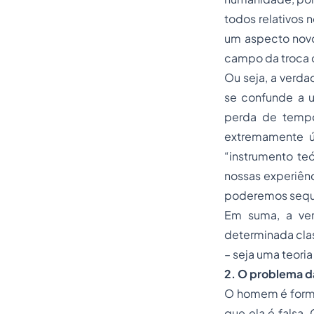
todos relativos 
um aspecto novo
campo da troca d
Ou seja, a verda
se confunde a u
perda de tempo
extremamente ú
“instrumento te
nossas experiên
poderemos sequer 
Em suma, a ver
determinada clas
– seja uma teori
2. O problema da
O homem é forma
que ela é falsa.