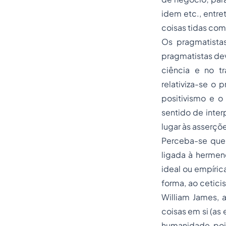
idem etc., entre
coisas tidas com
Os pragmatista
pragmatistas dev
ciência e no tr
relativiza-se o 
positivismo e o
sentido de inter
lugar às asserçõe
Perceba-se que 
ligada à hermenê
ideal ou empíric
forma, ao cetic
William James, a
coisas em si (as 
humanidade, poi