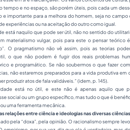
no tempo e no espaço, são porém úteis, pois cada um dess
 e importante para a melhora do homem, seja no campo d
e experiências ou na aceitação do outro como igual.
de está naquilo que pode ser útil, não no sentido do utili
m materialismo vulgar, pois para este o pensar teórico
”. O pragmatismo não vê assim, pois as teorias pod
til, o que não podem é fugir dos reais problemas hu
órico e programático. Se não soubermos o que fazer co
cias, não estaremos preparados para a vida produtiva em
produzir atos de fala validáveis.” (idem, p. 145).
dade está no útil, e este não é apenas aquilo que 
se social ou um grupo específico, mas tudo o que é benéf
a ou uma ferramenta mecânica.
s relações entre ciência e ideologias nas diversas ciência
do pela “doxa”, pela opinião. O racionalismo sempre levo
 O empirismo, por sua vez, diz que ela é verdadeira, mas de