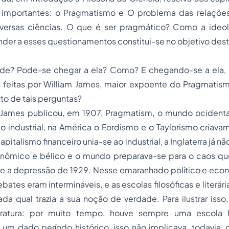
s importantes:
o Pragmatismo
e
O problema das relações
versas ciências.
O que é ser pragmático? Como a ideol
der a esses questionamentos constitui-se no objetivo dest
de? Pode-se chegar a ela? Como? E chegando-se a ela, o
 feitas por William James, maior expoente do Pragmati
xto de tais perguntas?
 James publicou, em 1907,
Pragmatism,
o mundo ocidental 
ão industrial, na América o Fordismo e o Taylorismo cria
pitalismo financeiro unia-se ao industrial, a Inglaterra já n
nômico e bélico e o mundo preparava-se para o caos qu
e a depressão de 1929. Nesse emaranhado político e econô
ebates eram intermináveis, e as escolas filosóficas e liter
da qual trazia a sua noção de verdade. Para ilustrar iss
teratura: por muito tempo, houve sempre uma escola li
m dado período histórico, isso não implicava, todavia, 