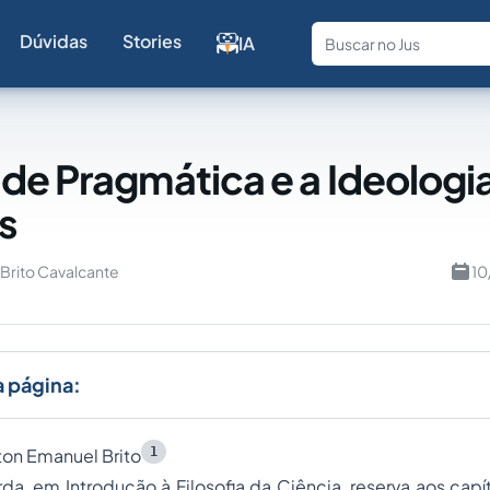
Dúvidas
Stories
IA
Fale com a
de Pragmática e a Ideologi
s
Brito Cavalcante
10
a página:
1
on Emanuel Brito
rda, em Introdução à Filosofia da Ciência, reserva aos capít