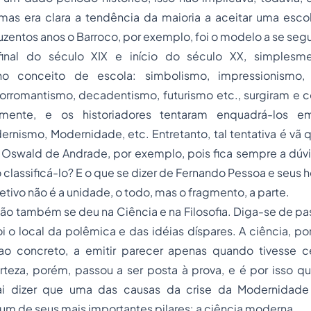
 mas era clara a tendência da maioria a aceitar uma esc
zentos anos o Barroco, por exemplo, foi o modelo a se segu
 final do século XIX e início do século XX, simples
o conceito de escola: simbolismo, impressionismo, 
eorromantismo, decadentismo, futurismo etc., surgiram e 
amente, e os historiadores tentaram enquadrá-los
rnismo, Modernidade, etc. Entretanto, tal tentativa é vã 
 Oswald de Andrade, por exemplo, pois fica sempre a dúvi
lassificá-lo? E o que se dizer de Fernando Pessoa e seus 
etivo não é a unidade, o todo, mas o fragmento, a parte.
ão também se deu na Ciência e na Filosofia. Diga-se de p
i o local da polêmica e das idéias díspares. A ciência, po
 ao concreto, a emitir parecer apenas quando tivesse c
erteza, porém, passou a ser posta à prova, e é por isso 
ai dizer que uma das causas da crise da Modernidade
 um de seus mais importantes pilares: a ciência moderna.