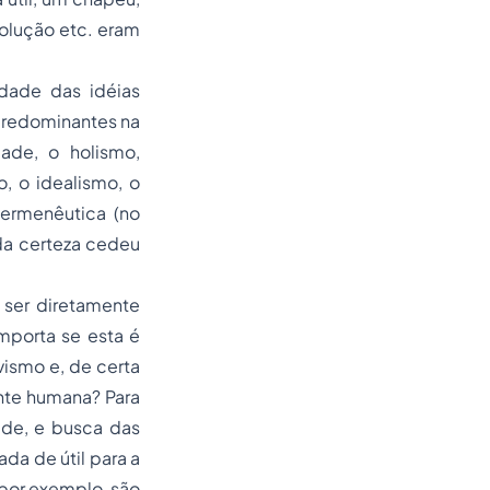
volução etc. eram
dade das idéias
 predominantes na
dade, o holismo,
o, o idealismo, o
hermenêutica (no
 da certeza cedeu
 ser diretamente
mporta se esta é
vismo e, de certa
nte humana? Para
ade, e busca das
ada de útil para a
 por exemplo, são