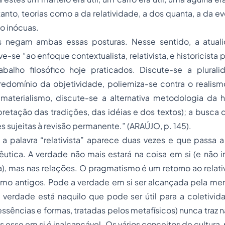
tanto, teorias como a da relatividade, a dos quanta, a da e
o inócuas.
s negam ambas essas posturas. Nesse sentido, a atuali
e-se “ao enfoque contextualista, relativista, e historicista
abalho filosófico hoje praticados. Discute-se a plurali
predomínio da objetividade, poliemiza-se contra o realism
 materialismo, discute-se a alternativa metodologia da 
pretação das tradições, das idéias e dos textos); a busca
s sujeitas à revisão permanente.” (ARAÚJO, p. 145).
a palavra “relativista” aparece duas vezes e que passa a
utica. A verdade não mais estará na coisa em si (e não i
a), mas nas relações. O pragmatismo é um retorno ao relati
ismo antigos. Pode a verdade em si ser alcançada pela me
 verdade está naquilo que pode ser útil para a coletivid
essências e formas, tratadas pelos metafísicos) nunca traz n
s esse
em si
é inalcançável. Os vários conceitos de cultura,