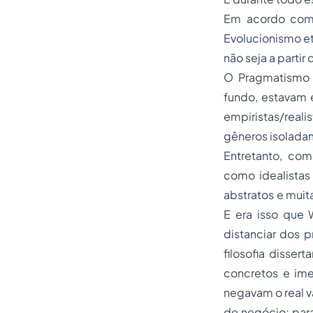
Em acordo com e
Evolucionismo e
não seja a partir
O Pragmatismo p
fundo, estavam 
empiristas/reali
gêneros isoladam
Entretanto, com
como idealistas
abstratos e muit
E era isso que 
distanciar dos 
filosofia disse
concretos e ime
negavam o real v
de negócio; para 