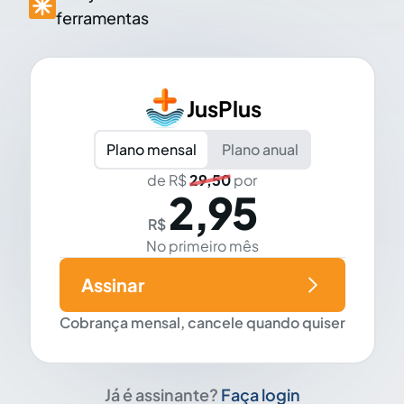
ferramentas
JusPlus
Plano mensal
Plano anual
de R$
29,50
por
2,95
R$
No primeiro mês
Assinar
Cobrança mensal, cancele quando quiser
Já é assinante?
Faça login