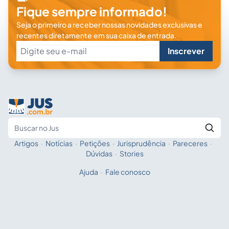
Fique sempre informado!
Seja o primeiro a receber nossas novidades exclusivas e
recentes diretamente em sua caixa de entrada.
Inscrever
Artigos
·
Notícias
·
Petições
·
Jurisprudência
·
Pareceres
·
Fale com a IA
Buscar no Jus
Dúvidas
·
Stories
Ajuda
·
Fale conosco