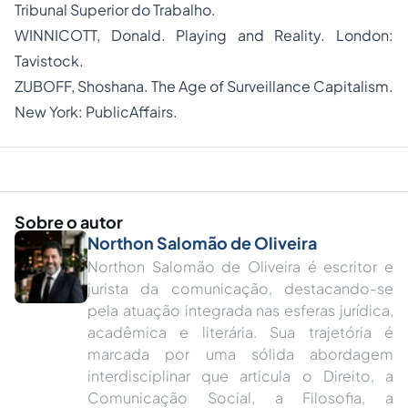
Tribunal Superior do Trabalho.
WINNICOTT, Donald. Playing and Reality. London:
Tavistock.
ZUBOFF, Shoshana. The Age of Surveillance Capitalism.
New York: PublicAffairs.
Sobre o autor
Northon Salomão de Oliveira
Northon Salomão de Oliveira é escritor e
jurista da comunicação, destacando-se
pela atuação integrada nas esferas jurídica,
acadêmica e literária. Sua trajetória é
marcada por uma sólida abordagem
interdisciplinar que articula o Direito, a
Comunicação Social, a Filosofia, a