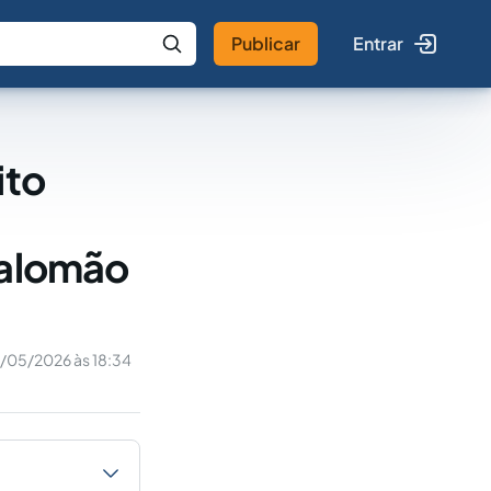
Publicar
Entrar
 IA
Buscar no Jus
ito
Salomão
5/05/2026 às 18:34