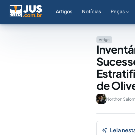
Artigos
Notícias
Peças
Artigo
Inventá
Sucessó
Estrati
de Oliv
Northon Salom
Leia nest