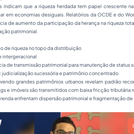
is indicam que a riqueza herdada tem papel crescente 
iar em economias desiguais. Relatórios da OCDE e do Worl
ia de aumento da participação da herança na riqueza tot
ação patrimonial.
o de riqueza no topo da distribuição
 intergeracional
ia de transmissão patrimonial para manutenção de status
: judicialização sucessória e patrimônio concentrado
olvendo grandes patrimônios urbanos revelam padrão reco
ngs e imóveis são transmitidos com baixa fricção tributária 
a renda enfrentam dispersão patrimonial e fragmentação de 