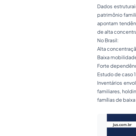
Dados estrutura
patrimônio famil
apontam tendênc
de alta concentr
No Brasil:
Alta concentraçã
Baixa mobilidade
Forte dependênc
Estudo de caso 1
Inventários env
familiares, holdi
famílias de baix