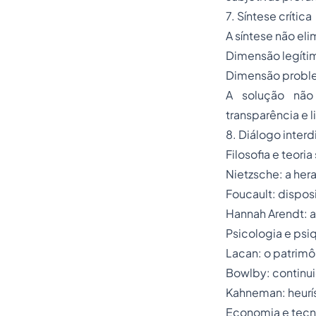
7. Síntese crítica
A síntese não el
Dimensão legítim
Dimensão proble
A solução não 
transparência e 
8. Diálogo interd
Filosofia e teoria
Nietzsche: a her
Foucault: dispo
Hannah Arendt: a
Psicologia e psiq
Lacan: o patrimô
Bowlby: continui
Kahneman: heurí
Economia e tecn