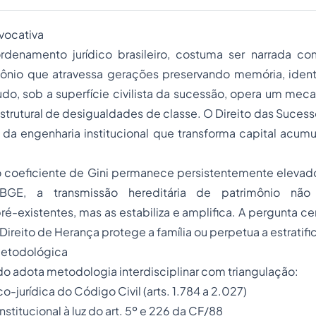
ovocativa
rdenamento jurídico brasileiro, costuma ser narrada c
imônio que atravessa gerações preservando memória, ident
udo, sob a superfície civilista da sucessão, opera um mec
trutural de desigualdades de classe. O Direito das Sucess
a da engenharia institucional que transforma capital acu
 o coeficiente de Gini permanece persistentemente elevad
IBGE, a transmissão hereditária de patrimônio não
é-existentes, mas as estabiliza e amplifica. A pergunta cen
 Direito de Herança protege a família ou perpetua a estratifi
metodológica
o adota metodologia interdisciplinar com triangulação:
-jurídica do Código Civil (arts. 1.784 a 2.027)
stitucional à luz do art. 5º e 226 da CF/88