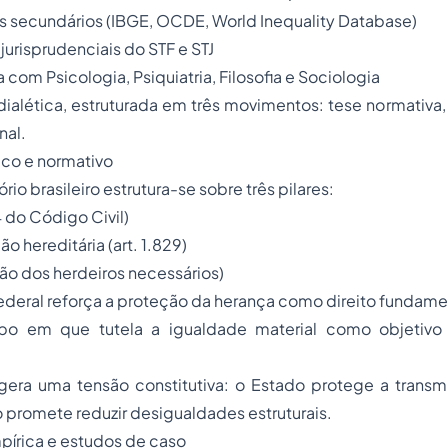
s secundários (IBGE, OCDE, World Inequality Database)
jurisprudenciais do STF e STJ
a com Psicologia, Psiquiatria, Filosofia e Sociologia
alética, estruturada em três movimentos: tese normativa, a
nal.
dico e normativo
rio brasileiro estrutura-se sobre três pilares:
84 do Código Civil)
 hereditária (art. 1.829)
ão dos herdeiros necessários)
ederal reforça a proteção da herança como direito fundamenta
 em que tutela a igualdade material como objetivo
gera uma tensão constitutiva: o Estado protege a transm
 promete reduzir desigualdades estruturais.
pírica e estudos de caso