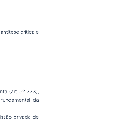
ntítese crítica e
l (art. 5º, XXX),
 fundamental da
issão privada de