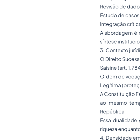
Revisão de dado
Estudo de casos 
Integração crític
A abordagem é di
síntese institucio
3. Contexto jurí
O Direito Sucessó
Saisine (art. 1.7
Ordem de vocação
Legítima (proteç
A Constituição F
ao mesmo tempo
República.
Essa dualidade 
riqueza enquanto
4. Densidade em