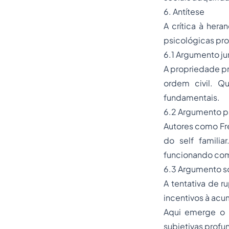
6. Antítese
A crítica à her
psicológicas pr
6.1 Argumento ju
A propriedade pr
ordem civil. Qu
fundamentais.
6.2 Argumento ps
Autores como Fr
do self familia
funcionando com
6.3 Argumento so
A tentativa de r
incentivos à acu
Aqui emerge o p
subjetivas profu