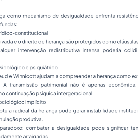
ança como mecanismo de desigualdade enfrenta resistênc
ofundas:
rídico-constitucional
ivada e o direito de herança são protegidos como cláusulas
alquer intervenção redistributiva intensa poderia colid
icológico e psiquiátrico
eud e Winnicott ajudam a compreender a herança como ex
r. A transmissão patrimonial não é apenas econômica, 
o continuação psíquica intergeracional.
ciológico implícito
uptura radical da herança pode gerar instabilidade instituc
mulação produtiva.
aradoxo: combater a desigualdade pode significar tens
ndamente arraigadas.