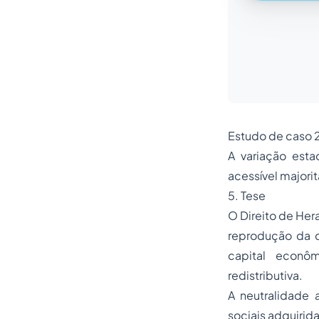
Estudo de caso 2
A variação esta
acessível majori
5. Tese
O Direito de Her
reprodução da de
capital econô
redistributiva.
A neutralidade 
sociais adquirida