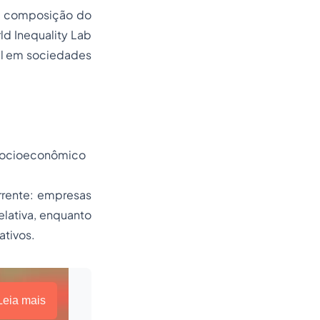
na composição do
d Inequality Lab
al em sociedades
 socioeconômico
rrente: empresas
relativa, enquanto
ativos.
Leia mais