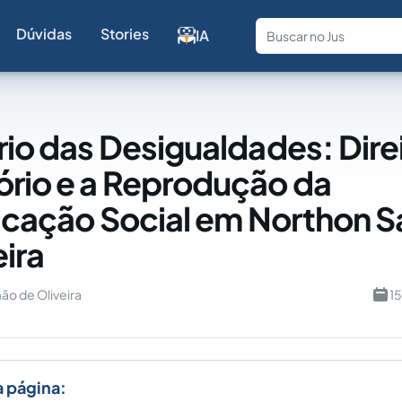
Dúvidas
Stories
IA
Fale com a
rio das Desigualdades: Dire
rio e a Reprodução da
ficação Social em Northon 
eira
ão de Oliveira
1
a página: