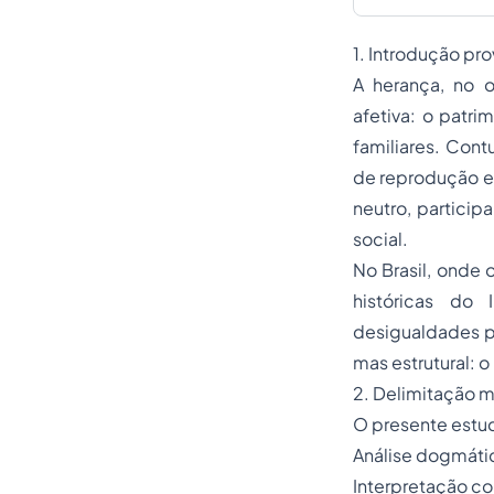
1. Introdução pr
A herança, no o
afetiva: o patr
familiares. Cont
de reprodução es
neutro, particip
social.
No Brasil, onde
históricas do 
desigualdades pr
mas estrutural: o
2. Delimitação 
O presente estud
Análise dogmático
Interpretação con