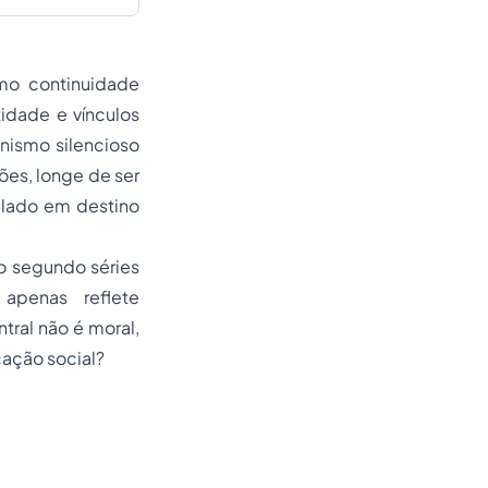
omo continuidade
idade e vínculos
anismo silencioso
ões, longe de ser
mulado em destino
o segundo séries
 apenas reflete
tral não é moral,
cação social?