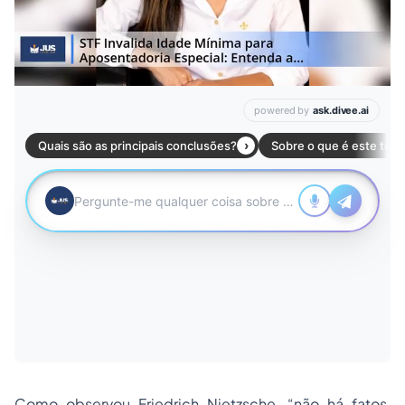
Como observou Friedrich Nietzsche, “não há fatos,