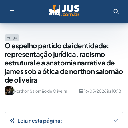
Artigo
O espelho partido da identidade:
representação jurídica, racismo
estrutural e a anatomia narrativa de
james sob a ótica de northon salomão
de oliveira
Northon Salomão de Oliveira
16/05/2026 às 10:18
Leia nesta página: