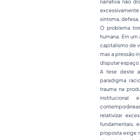
narrativa não dr
excessivamente 
sintoma, defesa, 
O problema torn
humana. Em um am
capitalismo de v
mas a pressão in
disputar espaço 
A tese deste a
paradigma racio
trauma na produç
institucional
contemporâneas 
relativizar exc
fundamentais, es
proposta exige 