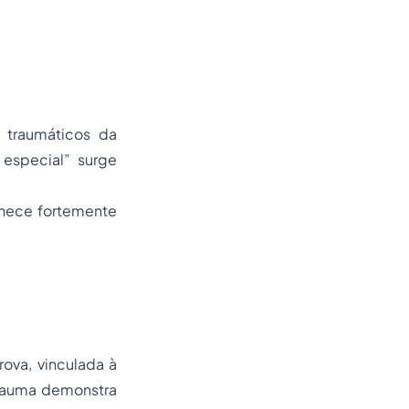
 traumáticos da
 especial” surge
manece fortemente
ova, vinculada à
 trauma demonstra