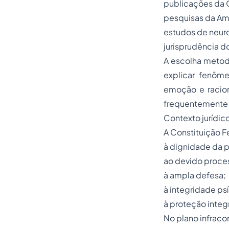
publicações da 
pesquisas da Ame
estudos de neuro
jurisprudência d
A escolha metod
explicar fenôm
emoção e racio
frequentemente 
Contexto jurídic
A Constituição F
à dignidade da 
ao devido proces
à ampla defesa;
à integridade ps
à proteção integ
No plano infraco