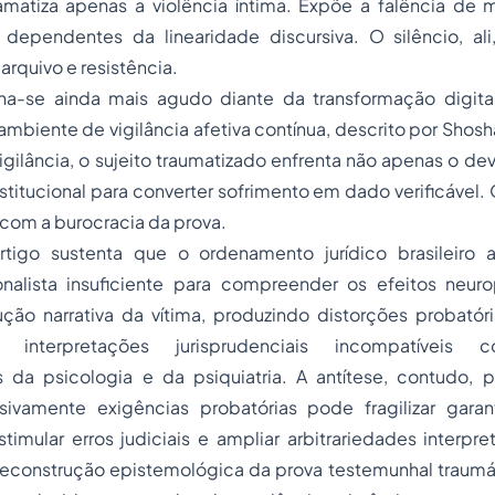
amatiza apenas a violência íntima. Expõe a falência de m
dependentes da linearidade discursiva. O silêncio, ali
arquivo e resistência.
a-se ainda mais agudo diante da transformação digita
biente de vigilância afetiva contínua, descrito por Shos
igilância, o sujeito traumatizado enfrenta não apenas o deve
stitucional para converter sofrimento em dado verificável.
com a burocracia da prova.
rtigo sustenta que o ordenamento jurídico brasileiro 
nalista insuficiente para compreender os efeitos neur
ão narrativa da vítima, produzindo distorções probatória
 e interpretações jurisprudenciais incompatíveis 
da psicologia e da psiquiatria. A antítese, contudo, po
essivamente exigências probatórias pode fragilizar garan
timular erros judiciais e ampliar arbitrariedades interpret
reconstrução epistemológica da prova testemunhal traumát