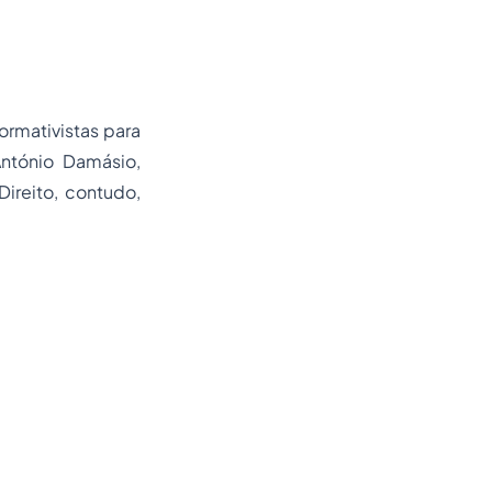
rmativistas para
ntónio Damásio,
reito, contudo,