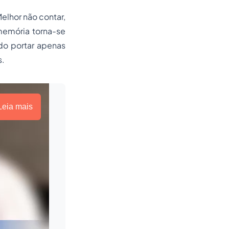
elhor não contar,
 memória torna-se
ndo portar apenas
s.
Leia mais