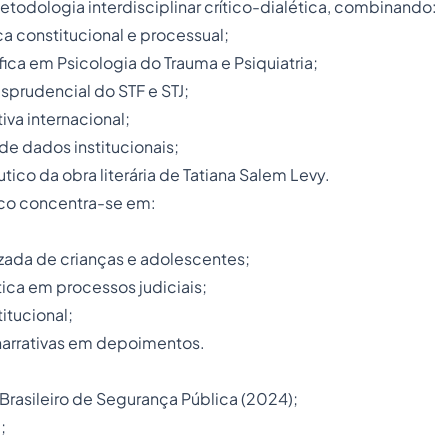
etodologia interdisciplinar crítico-dialética, combinando:
a constitucional e processual;
fica em Psicologia do Trauma e Psiquiatria;
isprudencial do STF e STJ;
iva internacional;
e dados institucionais;
ico da obra literária de Tatiana Salem Levy.
ico concentra-se em:
zada de crianças e adolescentes;
ca em processos judiciais;
titucional;
narrativas em depoimentos.
rasileiro de Segurança Pública (2024);
;