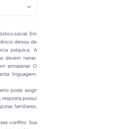
óstico social. Em
lêncio deixou de
cia psíquica. A
as devem narrar;
vem armazenar. O
enta linguagem,
eito pode exigir
A resposta possui
utas familiares,
sse conflito. Sua