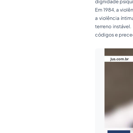
dignidade psíqui
Em 1984, a violê
a violência ínti
terreno instável
códigos e prece