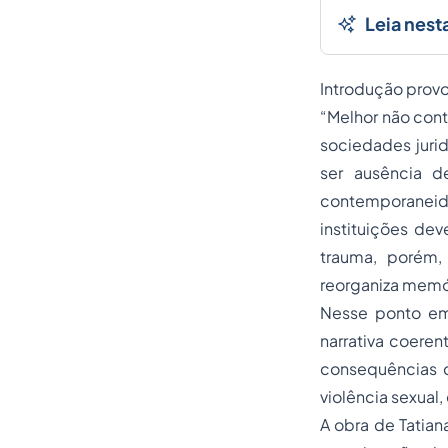
Leia nest
Introdução provo
“Melhor não cont
sociedades juri
ser ausência d
contemporaneida
instituições dev
trauma, porém,
reorganiza memór
Nesse ponto eme
narrativa coeren
consequências c
violência sexual,
A obra de Tatian