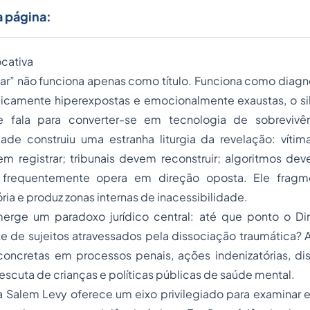
a página:
cativa
ar” não funciona apenas como título. Funciona como diagn
dicamente hiperexpostas e emocionalmente exaustas, o si
e fala para converter-se em tecnologia de sobrevivên
de construiu uma estranha liturgia da revelação: vítim
em registrar; tribunais devem reconstruir; algoritmos de
 frequentemente opera em direção oposta. Ele fragm
ia e produz zonas internas de inacessibilidade.
rge um paradoxo jurídico central: até que ponto o Dir
te de sujeitos atravessados pela dissociação traumática? 
oncretas em processos penais, ações indenizatórias, disp
 escuta de crianças e políticas públicas de saúde mental.
a Salem Levy oferece um eixo privilegiado para examinar e