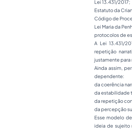
Lei 13.431/2017;
Estatuto da Cria
Código de Proce
Lei Maria da Pen
protocolos de es
A Lei 13.431/2
repetição narra
justamente para 
Ainda assim, per
dependente:
da coerência narr
da estabilidade 
da repetição con
da percepção sub
Esse modelo der
ideia de sujeito