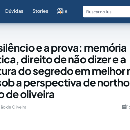
Dúvidas
Stories
IA
Fale com a
 silêncio e a prova: memória
ca, direito de não dizer e a
tura do segredo em melhor 
sob a perspectiva de north
 de oliveira
ão de Oliveira
1