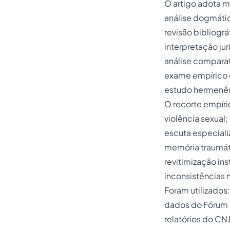
O artigo adota m
análise dogmátic
revisão bibliográ
interpretação jur
análise comparat
exame empírico d
estudo hermenêut
O recorte empír
violência sexual;
escuta especiali
memória traumáti
revitimização ins
inconsistências 
Foram utilizados:
dados do Fórum B
relatórios do CNJ