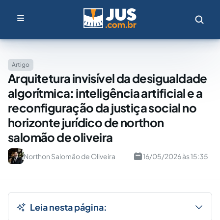
Artigo
Arquitetura invisível da desigualdade
algorítmica: inteligência artificial e a
reconfiguração da justiça social no
horizonte jurídico de northon
salomão de oliveira
Northon Salomão de Oliveira
16/05/2026 às 15:35
Leia nesta página: