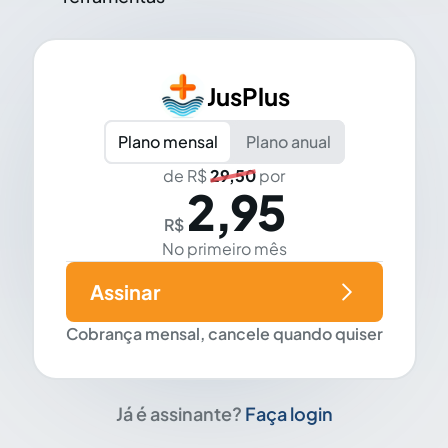
JusPlus
Plano mensal
Plano anual
de R$
29,50
por
2,95
R$
No primeiro mês
Assinar
Cobrança mensal, cancele quando quiser
Já é assinante?
Faça login