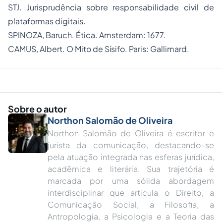
STJ. Jurisprudência sobre responsabilidade civil de
plataformas digitais.
SPINOZA, Baruch. Ética. Amsterdam: 1677.
CAMUS, Albert. O Mito de Sísifo. Paris: Gallimard.
Sobre o autor
Northon Salomão de Oliveira
Northon Salomão de Oliveira é escritor e
jurista da comunicação, destacando-se
pela atuação integrada nas esferas jurídica,
acadêmica e literária. Sua trajetória é
marcada por uma sólida abordagem
interdisciplinar que articula o Direito, a
Comunicação Social, a Filosofia, a
Antropologia, a Psicologia e a Teoria das