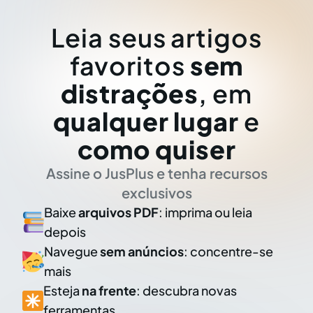
Leia seus artigos
favoritos
sem
distrações
, em
qualquer lugar
e
como quiser
Assine o JusPlus e tenha recursos
exclusivos
Baixe
arquivos PDF
: imprima ou leia
depois
Navegue
sem anúncios
: concentre-se
mais
Esteja
na frente
: descubra novas
ferramentas