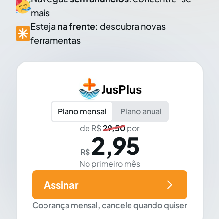
mais
Esteja
na frente
: descubra novas
ferramentas
JusPlus
Plano mensal
Plano anual
de R$
29,50
por
2,95
R$
No primeiro mês
Assinar
Cobrança mensal, cancele quando quiser