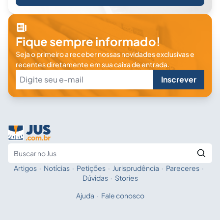
Fique sempre informado!
Seja o primeiro a receber nossas novidades exclusivas e
recentes diretamente em sua caixa de entrada.
Inscrever
Artigos
·
Notícias
·
Petições
·
Jurisprudência
·
Pareceres
·
Fale com a IA
Buscar no Jus
Dúvidas
·
Stories
Ajuda
·
Fale conosco