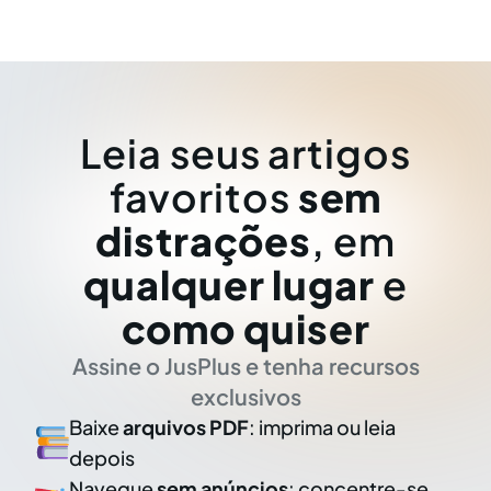
Leia seus artigos
favoritos
sem
distrações
, em
qualquer lugar
e
como quiser
Assine o JusPlus e tenha recursos
exclusivos
Baixe
arquivos PDF
: imprima ou leia
depois
Navegue
sem anúncios
: concentre-se