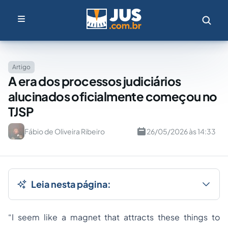
Artigo
A era dos processos judiciários
alucinados oficialmente começou no
TJSP
Fábio de Oliveira Ribeiro
26/05/2026 às 14:33
Leia nesta página:
“I seem like a magnet that attracts these things to