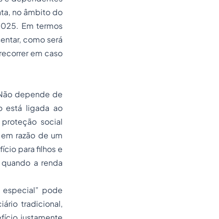
ta, no âmbito do
/2025. Em termos
entar, como será
recorrer em caso
 Não depende de
o está ligada ao
 proteção social
s em razão de um
ício para filhos e
, quando a renda
 especial” pode
ário tradicional,
fício justamente