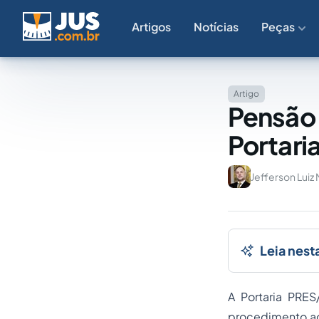
Artigos
Notícias
Peças
Artigo
Pensão 
Portari
Jefferson Luiz
Leia nest
A Portaria PRE
procedimento ad