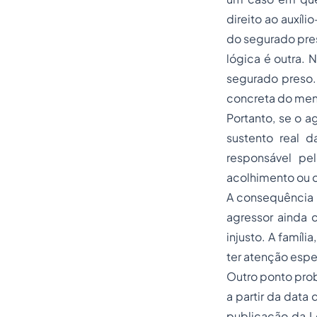
direito ao auxíl
do segurado pres
lógica é outra. 
segurado preso. 
concreta do men
Portanto, se o a
sustento real d
responsável pelo
acolhimento ou o
A consequência p
agressor ainda 
injusto. A famíl
ter atenção espe
Outro ponto prob
a partir da data
publicação da L