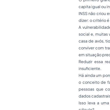
capita igual ou i
INSS não criou e
dizer: o critério
A vulnerabilidad
social e, muitas 
casa de avós, tio
conviver com tr
em situação prec
Reduzir essa re
insuficiente.
Há ainda um pont
o conceito de f
pessoas que co
dados cadastrais
Isso leva a uma
cálculo?