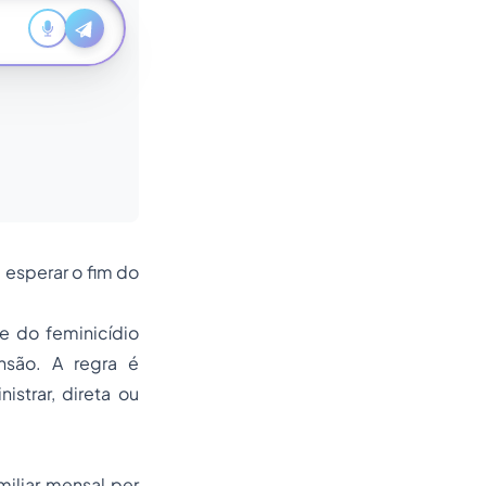
 esperar o fim do
e do feminicídio
nsão. A regra é
istrar, direta ou
miliar mensal per