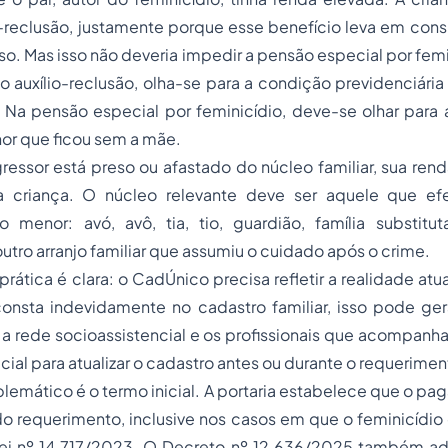
io-reclusão, justamente porque esse benefício leva em con
o. Mas isso não deveria impedir a pensão especial por femi
No auxílio-reclusão, olha-se para a condição previdenciár
Na pensão especial por feminicídio, deve-se olhar para a
or que ficou sem a mãe.
gressor está preso ou afastado do núcleo familiar, sua ren
a criança. O núcleo relevante deve ser aquele que ef
 menor: avó, avô, tia, tio, guardião, família substituta
utro arranjo familiar que assumiu o cuidado após o crime.
rática é clara: o CadÚnico precisa refletir a realidade atu
consta indevidamente no cadastro familiar, isso pode ger
ia, a rede socioassistencial e os profissionais que acompa
cial para atualizar o cadastro antes ou durante o requerimen
lemático é o termo inicial. A portaria estabelece que o p
 do requerimento, inclusive nos casos em que o feminicídio
ei nº 14.717/2023. O Decreto nº 12.636/2025 também ad