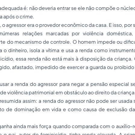
adequada é: não deveria entrar se ele não compõe o núcleo 
ça após o crime.
o agressor era o provedor econômico da casa. E isso, por si
númeras relações marcadas por violência doméstica
te do mecanismo de controle. O homem impede ou dificu
la o dinheiro, isola a vítima e usa a renda como instrume
cídio, essa renda não está mais à disposição da criança.
agido, afastado, impedido de exercer a guarda ou proibido
usar a renda do agressor para negar a pensão especial se
 de violência patrimonial em obstáculo ao direito da criança
 resumida assim: a renda do agressor não pode ser usada
to de dominação em vida e como causa de exclusão da 
ganha ainda mais força quando comparada com o auxílio-r
o pai, autor do feminicídio, tinha renda elevada. A cria