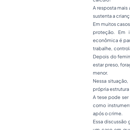
A resposta mais 
sustenta a crian
Em muitos casos, 
proteção. Em i
econômica é par
trabalhe, contro
Depois do femini
estar preso, for
menor.
Nessa situação, 
própria estrutura
A tese pode ser
como instrumen
após o crime.
Essa discussão 
um caso em que 