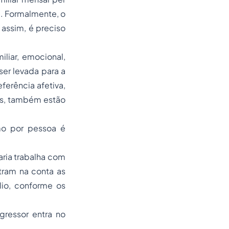
te. Formalmente, o
 assim, é preciso
iliar, emocional,
 ser levada para a
eferência afetiva,
es, também estão
imo por pessoa é
aria trabalha com
tram na conta as
io, conforme os
gressor entra no