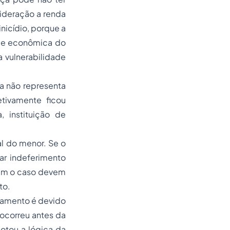
sideração a renda
nicídio, porque a
ia e econômica do
 vulnerabilidade
da não representa
etivamente ficou
, instituição de
al do menor. Se o
ar indeferimento
nham o caso devem
to.
agamento é devido
 ocorreu antes da
otou a lógica da