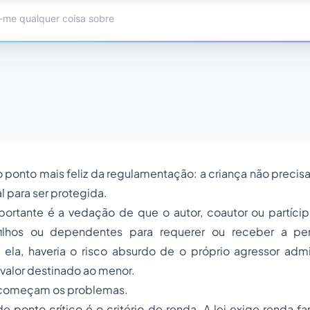
 o ponto mais feliz da regulamentação: a criança não precisa
l para ser protegida.
portante é a vedação de que o autor, coautor ou partícip
filhos ou dependentes para requerer ou receber a pe
ela, haveria o risco absurdo de o próprio agressor admin
 valor destinado ao menor.
í, começam os problemas.
e ponto crítico é o critério de renda. A lei exige renda fa