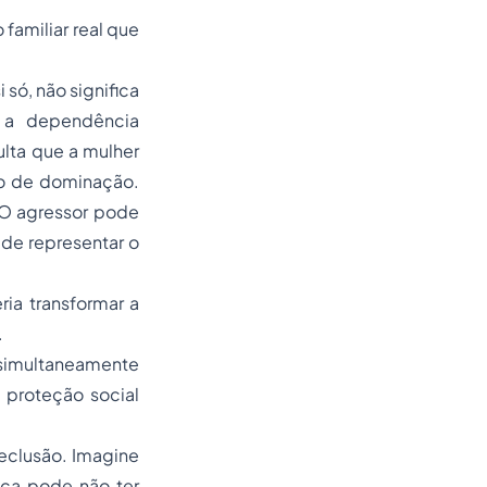
familiar real que
 só, não significa
, a dependência
lta que a mulher
nto de dominação.
 O agressor pode
 de representar o
ria transformar a
.
 simultaneamente
proteção social
eclusão. Imagine
nça pode não ter