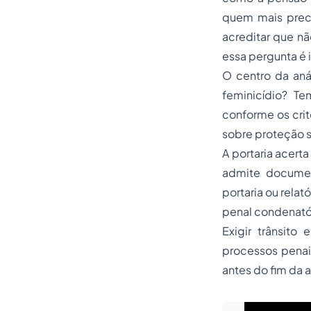
quem mais preci
acreditar que nã
essa pergunta é i
O centro da aná
feminicídio? T
conforme os crit
sobre proteção s
A portaria acerta
admite documen
portaria ou relat
penal condenatór
Exigir trânsito
processos penais
antes do fim da 