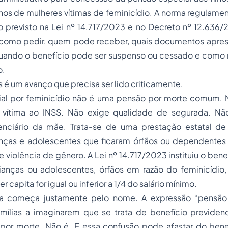
os de mulheres vítimas de feminicídio. A norma regulamen
io previsto na Lei nº 14.717/2023 e no Decreto nº 12.636
iz como pedir, quem pode receber, quais documentos apres
 quando o benefício pode ser suspenso ou cessado e como 
o.
 é um avanço que precisa ser lido criticamente.
ial por feminicídio não é uma pensão por morte comum.
 vítima ao INSS. Não exige qualidade de segurada. Nã
denciário da mãe. Trata-se de uma prestação estatal de
anças e adolescentes que ficaram órfãos ou dependente
violência de gênero. A Lei nº 14.717/2023 instituiu o benef
anças ou adolescentes, órfãos em razão do feminicídio
r capita for igual ou inferior a 1/4 do salário mínimo.
tica começa justamente pelo nome. A expressão “pensão
amílias a imaginarem que se trata de benefício previdenci
or morte. Não é. E essa confusão pode afastar do bene