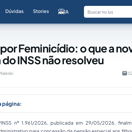
Dúvidas
Stories
IA
Fale com a
por Feminicídio: o que a no
a do INSS não resolveu
 Maleski
02
a página:
S/INSS nº 1.961/2026, publicada em 29/05/2026, finalm
ministrativo para concessão da pensão especial aos filh