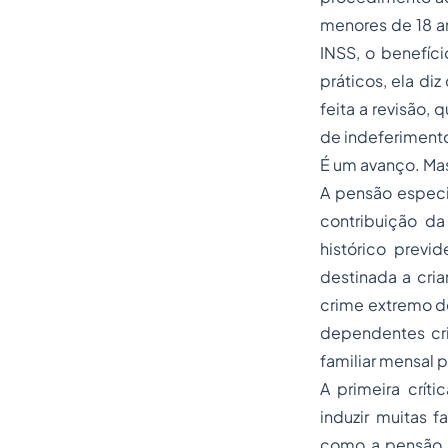
menores de 18 an
INSS, o benefíc
práticos, ela d
feita a revisão,
de indeferiment
É um avanço. Mas
A pensão espec
contribuição da
histórico previ
destinada a cri
crime extremo de 
dependentes cri
familiar mensal pe
A primeira crí
induzir muitas f
como a pensão p