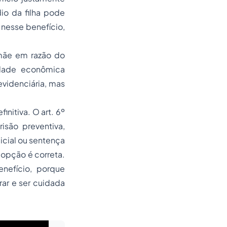
io da filha pode
 nesse benefício,
 mãe em razão do
idade econômica
evidenciária, mas
initiva. O art. 6º
são preventiva,
dicial ou sentença
 opção é correta.
enefício, porque
ar e ser cuidada