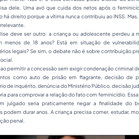
sa dele. Uma avó que cuida dos netos após o feminicíd
o há direito porque a vítima nunca contribuiu ao INSS. Mas,
rrelevante.
lise deve ser outro: a criança ou adolescente perdeu a
em menos de 18 anos? Está em situação de vulnerabil
érios legais? Se sim, o debate não é sobre contribuição pr
ocial.
 ao permitir a concessão sem exigir condenação criminal def
tos como auto de prisão em flagrante, decisão de pri
ório de inquérito, denúncia do Ministério Público, decisão ju
ia para comprovar a relação do fato com feminicídio. Essa
 em julgado seria praticamente negar a finalidade do b
 podem durar anos. A criança precisa comer, estudar, mor
ação penal.