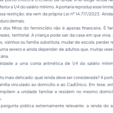
nferior a 1/4 do salário mínimo. A portaria reproduz esse limi
ssa restrição; ela vem da própria Lei nº 14.717/2023. Ainda
 é duro demais.
e dos filhos do feminicídio não é apenas financeira. É fam
vezes, territorial. A criança pode sair da casa em que vivia,
s, vizinhos ou família substituta, mudar de escola, perder r
auma severo e ainda depender de adultos que, muitas vez
ária.
alidade a uma conta aritmética de 1/4 do salário mín
o mais delicado: qual renda deve ser considerada? A port
amília vinculado ao domicílio e ao CadÚnico. Em tese, en
mpõem a unidade familiar e residem no mesmo domicíl
.
 pergunta prática extremamente relevante: a renda do a