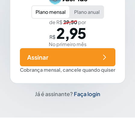
Plano mensal
Plano anual
de R$
29,50
por
2,95
R$
No primeiro mês
Assinar
Cobrança mensal, cancele quando quiser
Já é assinante?
Faça login