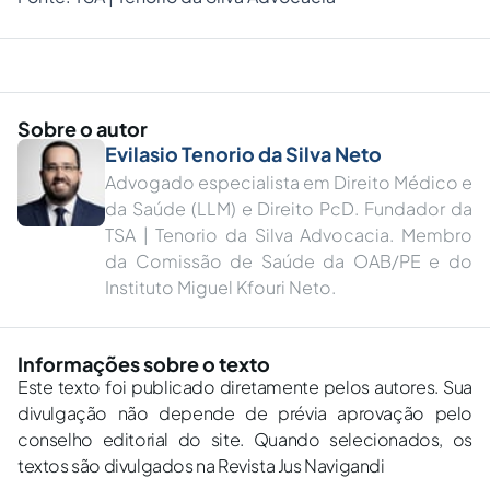
Sobre o autor
Evilasio Tenorio da Silva Neto
Advogado especialista em Direito Médico e
da Saúde (LLM) e Direito PcD. Fundador da
TSA | Tenorio da Silva Advocacia. Membro
da Comissão de Saúde da OAB/PE e do
Instituto Miguel Kfouri Neto.
Informações sobre o texto
Este texto foi publicado diretamente pelos autores. Sua
divulgação não depende de prévia aprovação pelo
conselho editorial do site. Quando selecionados, os
textos são divulgados na Revista Jus Navigandi