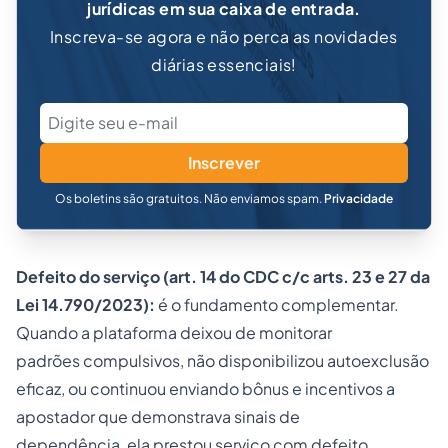
jurídicas em sua caixa de entrada.
Inscreva-se agora e não perca as novidades
diárias essenciais!
Inscrever
Os boletins são gratuitos. Não enviamos spam.
Privacidade
Defeito do serviço (art. 14 do CDC c/c arts. 23 e 27 da
Lei 14.790/2023):
é o fundamento complementar.
Quando a plataforma deixou de monitorar
padrões compulsivos, não disponibilizou autoexclusão
eficaz, ou continuou enviando bônus e incentivos a
apostador que demonstrava sinais de
dependência, ela prestou serviço com defeito.