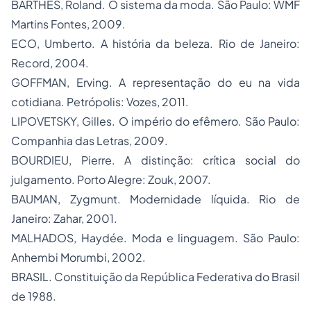
BARTHES, Roland.
O sistema da moda
. São Paulo: WMF
Martins Fontes, 2009.
ECO, Umberto.
A história da beleza
. Rio de Janeiro:
Record, 2004.
GOFFMAN, Erving.
A representação do eu na vida
cotidiana
. Petrópolis: Vozes, 2011.
LIPOVETSKY, Gilles.
O império do efêmero
. São Paulo:
Companhia das Letras, 2009.
BOURDIEU, Pierre.
A distinção: crítica social do
julgamento
. Porto Alegre: Zouk, 2007.
BAUMAN, Zygmunt.
Modernidade líquida
. Rio de
Janeiro: Zahar, 2001.
MALHADOS, Haydée.
Moda e linguagem
. São Paulo:
Anhembi Morumbi, 2002.
BRASIL. Constituição da República Federativa do Brasil
de 1988.