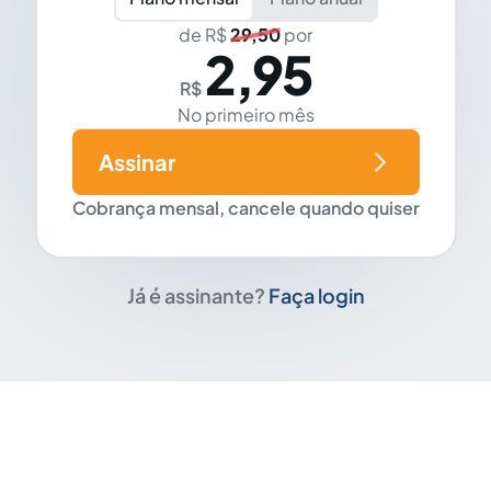
de R$
29,50
por
2,95
R$
No primeiro mês
Assinar
Cobrança mensal, cancele quando quiser
Já é assinante?
Faça login