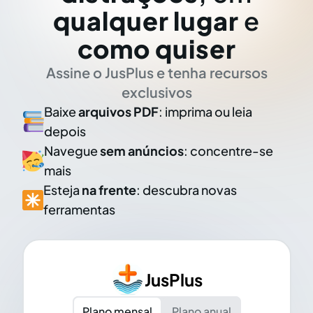
qualquer lugar
e
como quiser
Assine o JusPlus e tenha recursos
exclusivos
Baixe
arquivos PDF
: imprima ou leia
depois
Navegue
sem anúncios
: concentre-se
mais
Esteja
na frente
: descubra novas
ferramentas
JusPlus
Plano mensal
Plano anual