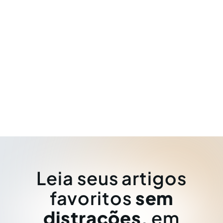
Leia seus artigos
favoritos
sem
distrações
, em